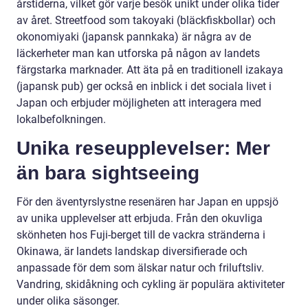
årstiderna, vilket gör varje besök unikt under olika tider
av året. Streetfood som takoyaki (bläckfiskbollar) och
okonomiyaki (japansk pannkaka) är några av de
läckerheter man kan utforska på någon av landets
färgstarka marknader. Att äta på en traditionell izakaya
(japansk pub) ger också en inblick i det sociala livet i
Japan och erbjuder möjligheten att interagera med
lokalbefolkningen.
Unika reseupplevelser: Mer
än bara sightseeing
För den äventyrslystne resenären har Japan en uppsjö
av unika upplevelser att erbjuda. Från den okuvliga
skönheten hos Fuji-berget till de vackra stränderna i
Okinawa, är landets landskap diversifierade och
anpassade för dem som älskar natur och friluftsliv.
Vandring, skidåkning och cykling är populära aktiviteter
under olika säsonger.