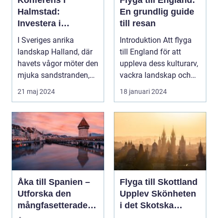
Halmstad:
En grundlig guide
Investera i
till resan
inspiration och
I Sveriges anrika
Introduktion Att flyga
effektivitet
landskap Halland, där
till England för att
havets vågor möter den
uppleva dess kulturarv,
mjuka sandstranden,
vackra landskap och
l...
pulserande s...
21 maj 2024
18 januari 2024
Åka till Spanien –
Flyga till Skottland
Utforska den
Upplev Skönheten
mångfasetterade
i det Skotska
skönheten av
Landskapet