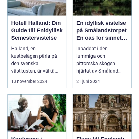
Hotell Halland: Din
En idyllisk vistelse
Guide till Enidyllisk
på Smålandstorpet
Semestervistelse
En oas för sinnet
på svenska
Halland, en
Inbäddat i den
landsbygden
kustbelägen pärla på
lummiga och
den svenska
pittoreska skogen i
västkusten, är välkä...
hjärtat av Småland
påträffar besökaren en
13 november 2024
21 juni 2024
pärla sälla...
Konferens i
Flyga till England: