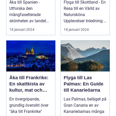
Åka till Spanien -
Flyga till Skottland - En
landet
Utforska den
Resa till en Värld av
mångfasetterade
Natursköna
skönheten av landet
Upplevelser Inledning:
Spanien, ett land som
Skottland, det my...
18 januari 2024
18 januari 2024
inte bar...
Åka till Frankrike:
Flyga till Las
En skattkista av
Palmas: En Guide
kultur, mat och
till Kanarieöarna
historia
En övergripande,
Las Palmas, beläget på
grundlig översikt över
Gran Canaria en av
"åka till Frankrike"
Kanarieöarnas många