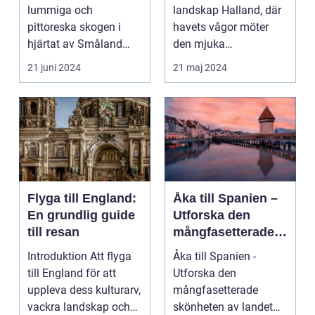
landsbygden
effektivitet
lummiga och
landskap Halland, där
pittoreska skogen i
havets vågor möter
hjärtat av Småland
den mjuka
påträffar besökaren en
sandstranden, l...
21 juni 2024
21 maj 2024
pärla sälla...
Flyga till England:
Åka till Spanien –
En grundlig guide
Utforska den
till resan
mångfasetterade
skönheten av
Introduktion Att flyga
Åka till Spanien -
landet
till England för att
Utforska den
uppleva dess kulturarv,
mångfasetterade
vackra landskap och
skönheten av landet