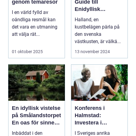
genom temaresor
Guide till
Enidyllisk
I en värld fylld av
Semestervistelse
oändliga resmål kan
Halland, en
det vara en utmaning
kustbelägen pärla på
att välja rät...
den svenska
västkusten, är välkä...
01 oktober 2025
13 november 2024
En idyllisk vistelse
Konferens i
på Smålandstorpet
Halmstad:
En oas för sinnet
Investera i
på svenska
inspiration och
Inbäddat i den
I Sveriges anrika