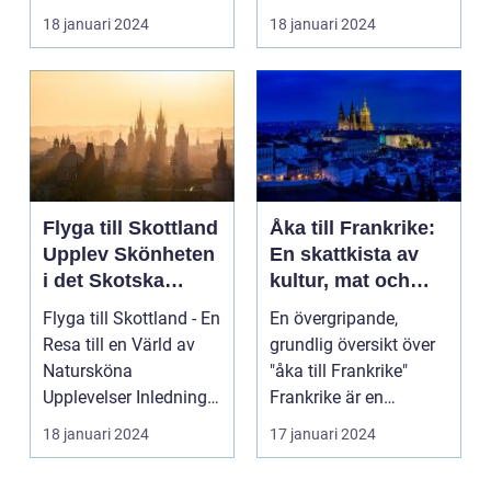
pulserande s...
Spanien, ett land som
18 januari 2024
18 januari 2024
inte bar...
Flyga till Skottland
Åka till Frankrike:
Upplev Skönheten
En skattkista av
i det Skotska
kultur, mat och
Landskapet
historia
Flyga till Skottland - En
En övergripande,
Resa till en Värld av
grundlig översikt över
Natursköna
"åka till Frankrike"
Upplevelser Inledning:
Frankrike är en
Skottland, det my...
destination som ofta
18 januari 2024
17 januari 2024
l...