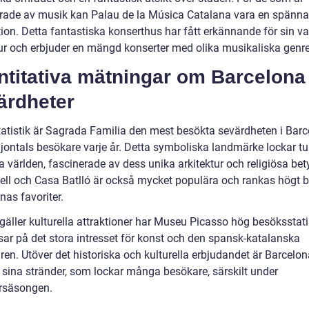
erade av musik kan Palau de la Música Catalana vara en spänn
tion. Detta fantastiska konserthus har fått erkännande för sin v
tur och erbjuder en mängd konserter med olika musikaliska genre
ntitativa mätningar om Barcelona
ärdheter
statistik är Sagrada Familia den mest besökta sevärdheten i Barc
jontals besökare varje år. Detta symboliska landmärke lockar tur
a världen, fascinerade av dess unika arkitektur och religiösa bet
ell och Casa Batlló är också mycket populära och rankas högt 
nas favoriter.
gäller kulturella attraktioner har Museu Picasso hög besöksstatis
isar på det stora intresset för konst och den spansk-katalanska
ren. Utöver det historiska och kulturella erbjudandet är Barcelo
r sina stränder, som lockar många besökare, särskilt under
säsongen.