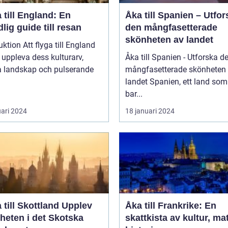
 till England: En
Åka till Spanien – Utfor
lig guide till resan
den mångfasetterade
skönheten av landet
uktion Att flyga till England
t uppleva dess kulturarv,
Åka till Spanien - Utforska d
a landskap och pulserande
mångfasetterade skönheten
landet Spanien, ett land som inte
bar...
uari 2024
18 januari 2024
ill Skottland Upplev
Åka till Frankrike: En
heten i det Skotska
skattkista av kultur, ma