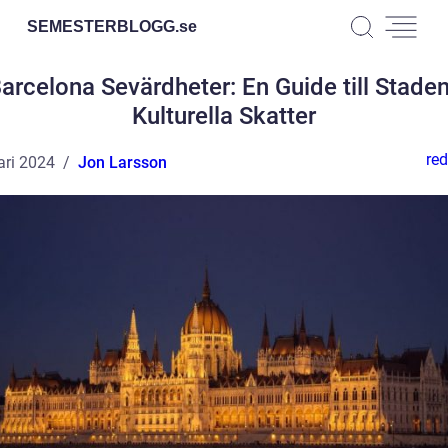
SEMESTERBLOGG.
se
arcelona Sevärdheter: En Guide till Stade
Kulturella Skatter
red
ari 2024
Jon Larsson