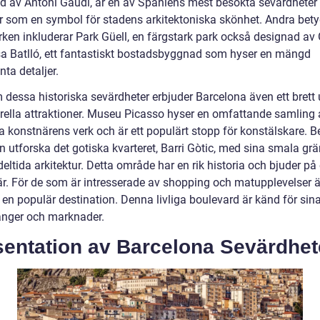
d av Antoni Gaudí, är en av Spaniens mest besökta sevärdheter
r som en symbol för stadens arkitektoniska skönhet. Andra bet
ken inkluderar Park Güell, en färgstark park också designad av 
a Batlló, ett fantastiskt bostadsbyggnad som hyser en mängd
nta detaljer.
 dessa historiska sevärdheter erbjuder Barcelona även ett brett
urella attraktioner. Museu Picasso hyser en omfattande samling
 konstnärens verk och är ett populärt stopp för konstälskare. 
n utforska det gotiska kvarteret, Barri Gòtic, med sina smala gr
ltida arkitektur. Detta område har en rik historia och bjuder på
r. För de som är intresserade av shopping och matupplevelser ä
n populär destination. Denna livliga boulevard är känd för sina 
anger och marknader.
sentation av Barcelona Sevärdhet