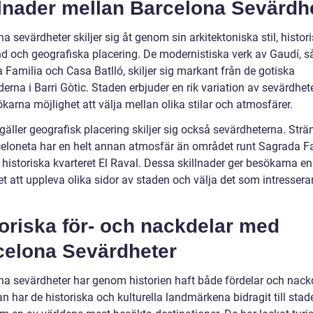
llnader mellan Barcelona Sevärdh
a sevärdheter skiljer sig åt genom sin arkitektoniska stil, histor
d och geografiska placering. De modernistiska verk av Gaudí, 
 Familia och Casa Batlló, skiljer sig markant från de gotiska
rna i Barri Gòtic. Staden erbjuder en rik variation av sevärdheter
karna möjlighet att välja mellan olika stilar och atmosfärer.
gäller geografisk placering skiljer sig också sevärdheterna. Str
celoneta har en helt annan atmosfär än området runt Sagrada F
t historiska kvarteret El Raval. Dessa skillnader ger besökarna en
et att uppleva olika sidor av staden och välja det som intresser
oriska för- och nackdelar med
celona Sevärdheter
na sevärdheter har genom historien haft både fördelar och nackd
n har de historiska och kulturella landmärkena bidragit till sta