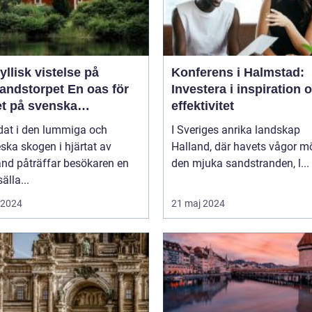
yllisk vistelse på
Konferens i Halmstad:
storpet En oas för
Investera i inspiration 
et på svenska
effektivitet
sbygden
dat i den lummiga och
I Sveriges anrika landskap
eska skogen i hjärtat av
Halland, där havets vågor m
nd påträffar besökaren en
den mjuka sandstranden, l...
älla...
i 2024
21 maj 2024