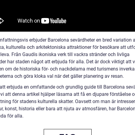
attningsvis erbjuder Barcelona sevärdheter en bred variation 
ka, kulturella och arkitektoniska attraktioner för besökare att utf
eva. Från Gaudís ikoniska verk till vackra stränder och livliga
r har staden något att erbjuda för alla. Det är dock viktigt att 
n om de historiska för- och nackdelarna med turismens inverk
terna och göra kloka val när det gäller planering av resan.
tt erbjuda en omfattande och grundlig guide till Barcelona sev
i att denna artikel hjälper läsarna att få en djupare förståelse 
tning för stadens kulturella skatter. Oavsett om man är intresse
ur, konst, historia eller bara att njuta av atmosfären, har Barcel
uda för alla.