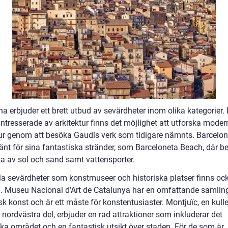
a erbjuder ett brett utbud av sevärdheter inom olika kategorier. 
ntresserade av arkitektur finns det möjlighet att utforska moder
tur genom att besöka Gaudís verk som tidigare nämnts. Barcelon
änt för sina fantastiska stränder, som Barceloneta Beach, där b
ta av sol och sand samt vattensporter.
lla sevärdheter som konstmuseer och historiska platser finns ock
d. Museu Nacional d’Art de Catalunya har en omfattande samlin
k konst och är ett måste för konstentusiaster. Montjuïc, en kulle
nordvästra del, erbjuder en rad attraktioner som inkluderar det
ka området och en fantastisk utsikt över staden. För de som är