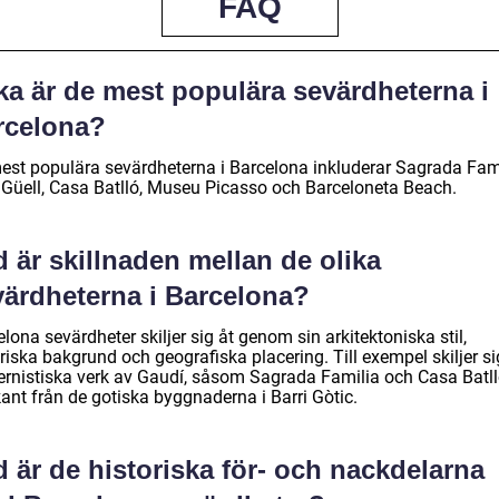
FAQ
ka är de mest populära sevärdheterna i
rcelona?
est populära sevärdheterna i Barcelona inkluderar Sagrada Fami
 Güell, Casa Batlló, Museu Picasso och Barceloneta Beach.
 är skillnaden mellan de olika
värdheterna i Barcelona?
lona sevärdheter skiljer sig åt genom sin arkitektoniska stil,
riska bakgrund och geografiska placering. Till exempel skiljer si
rnistiska verk av Gaudí, såsom Sagrada Familia och Casa Batll
ant från de gotiska byggnaderna i Barri Gòtic.
 är de historiska för- och nackdelarna