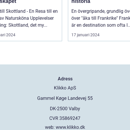
skapet
historia
till Skottland - En Resa till en
En övergripande, grundlig öv
 av Natursköna Upplevelser
över "åka till Frankrike" Frankrike
ing: Skottland, det my...
är en destination som ofta l..
uari 2024
17 januari 2024
Adress
web:
www.klikko.dk