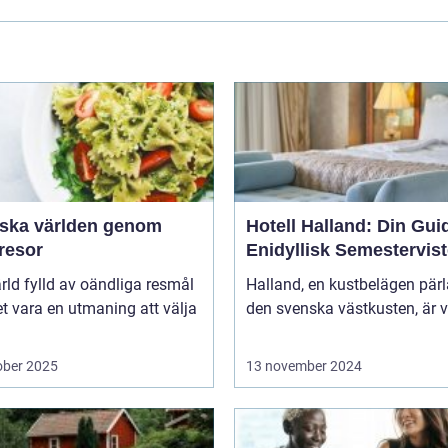
rska världen genom
Hotell Halland: Din Guide
resor
Enidyllisk Semestervist
ärld fylld av oändliga resmål
Halland, en kustbelägen pär
t vara en utmaning att välja
den svenska västkusten, är v
ober 2025
13 november 2024