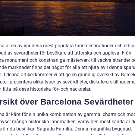
a är en av världens mest populära turistdestinationer och erbjud
tbud av sevärdheter för besökare att utforska och uppleva. Från
ska monument och konstnärliga mästerverk till vackra stränder o
nde marknader finns det något för alla att njuta av i denna spa
. I denna artikel kommer vi att ge en grundlig översikt av Barce
ter, presentera olika typer av sevärdheter, diskutera skillnadern
titta på dess historiska för- och nackdelar.
rsikt över Barcelona Sevärdheter
na är känt för sin unika kombination av gammal charm och mod
hyser många historiska landmärken, varav den mest kända är d
erömda basilikan Sagrada Familia. Denna magnifika byggnad,