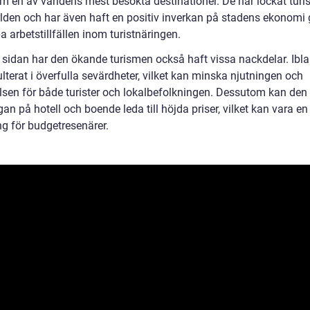
m en av världens mest besökta destinationer. De har lockat turis
rlden och har även haft en positiv inverkan på stadens ekonom
a arbetstillfällen inom turistnäringen.
 sidan har den ökande turismen också haft vissa nackdelar. Ibl
lterat i överfulla sevärdheter, vilket kan minska njutningen och
lsen för både turister och lokalbefolkningen. Dessutom kan den
gan på hotell och boende leda till höjda priser, vilket kan vara en
g för budgetresenärer.