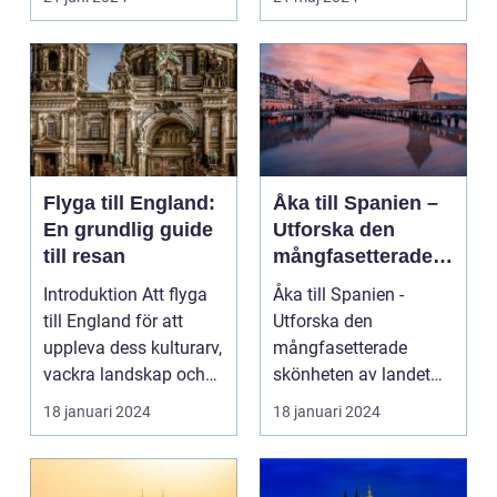
pärla sälla...
Flyga till England:
Åka till Spanien –
En grundlig guide
Utforska den
till resan
mångfasetterade
skönheten av
Introduktion Att flyga
Åka till Spanien -
landet
till England för att
Utforska den
uppleva dess kulturarv,
mångfasetterade
vackra landskap och
skönheten av landet
pulserande s...
Spanien, ett land som
18 januari 2024
18 januari 2024
inte bar...