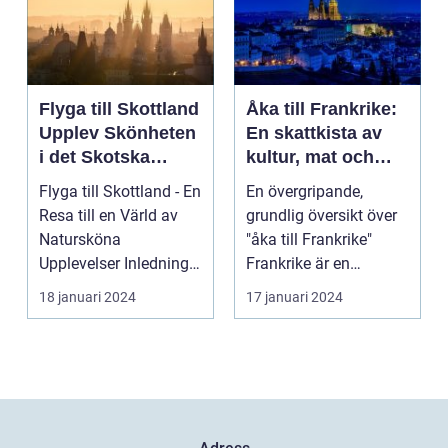
Flyga till Skottland
Åka till Frankrike:
Upplev Skönheten
En skattkista av
i det Skotska
kultur, mat och
Landskapet
historia
Flyga till Skottland - En
En övergripande,
Resa till en Värld av
grundlig översikt över
Natursköna
"åka till Frankrike"
Upplevelser Inledning:
Frankrike är en
Skottland, det my...
destination som ofta
18 januari 2024
17 januari 2024
l...