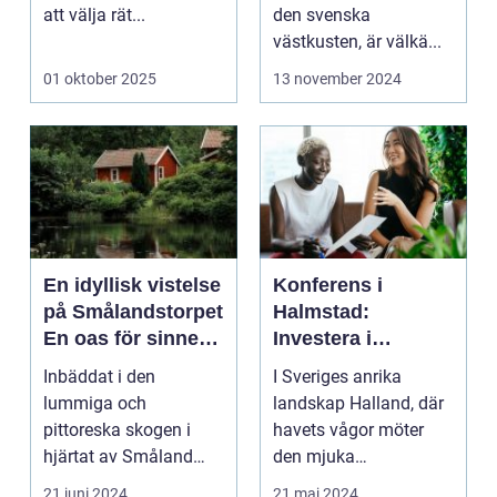
att välja rät...
den svenska
västkusten, är välkä...
01 oktober 2025
13 november 2024
En idyllisk vistelse
Konferens i
på Smålandstorpet
Halmstad:
En oas för sinnet
Investera i
på svenska
inspiration och
Inbäddat i den
I Sveriges anrika
landsbygden
effektivitet
lummiga och
landskap Halland, där
pittoreska skogen i
havets vågor möter
hjärtat av Småland
den mjuka
påträffar besökaren en
sandstranden, l...
21 juni 2024
21 maj 2024