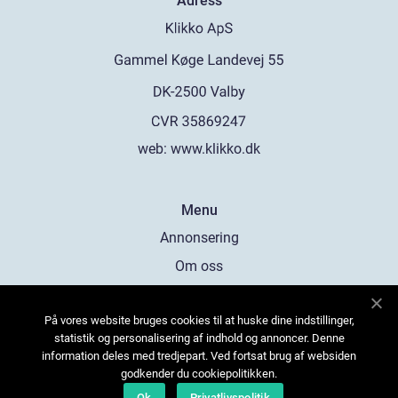
Adress
web:
www.klikko.dk
Menu
Annonsering
Om oss
Cookies
På vores website bruges cookies til at huske dine indstillinger,
Kontakta oss
statistik og personalisering af indhold og annoncer. Denne
Sitemap
information deles med tredjepart. Ved fortsat brug af websiden
godkender du cookiepolitikken.
Ok
Privatlivspolitik