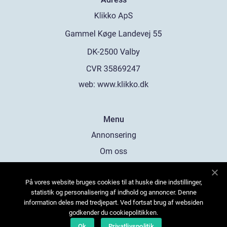
web:
www.klikko.dk
Menu
Annonsering
Om oss
Cookies
På vores website bruges cookies til at huske dine indstillinger,
Kontakta oss
statistik og personalisering af indhold og annoncer. Denne
Sitemap
information deles med tredjepart. Ved fortsat brug af websiden
godkender du cookiepolitikken.
Ok
Privatlivspolitik