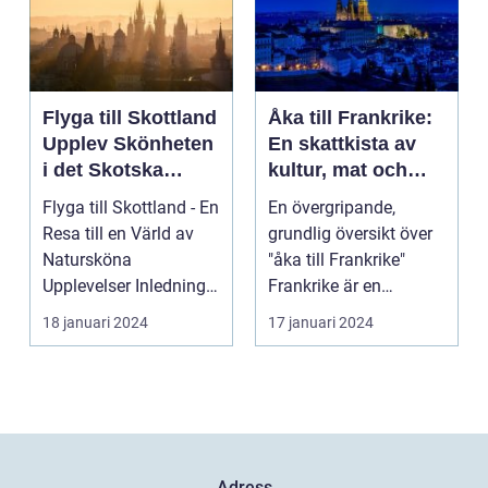
Flyga till Skottland
Åka till Frankrike:
Upplev Skönheten
En skattkista av
i det Skotska
kultur, mat och
Landskapet
historia
Flyga till Skottland - En
En övergripande,
Resa till en Värld av
grundlig översikt över
Natursköna
"åka till Frankrike"
Upplevelser Inledning:
Frankrike är en
Skottland, det my...
destination som ofta
18 januari 2024
17 januari 2024
l...
Adress