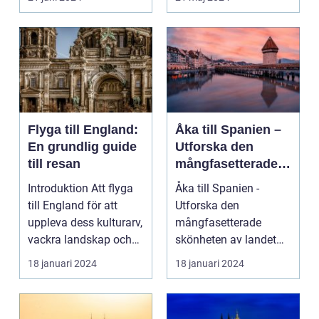
pärla sälla...
Flyga till England:
Åka till Spanien –
En grundlig guide
Utforska den
till resan
mångfasetterade
skönheten av
Introduktion Att flyga
Åka till Spanien -
landet
till England för att
Utforska den
uppleva dess kulturarv,
mångfasetterade
vackra landskap och
skönheten av landet
pulserande s...
Spanien, ett land som
18 januari 2024
18 januari 2024
inte bar...