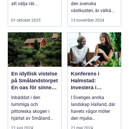
att välja rät...
den svenska
västkusten, är välkä...
01 oktober 2025
13 november 2024
En idyllisk vistelse
Konferens i
på Smålandstorpet
Halmstad:
En oas för sinnet
Investera i
på svenska
inspiration och
Inbäddat i den
I Sveriges anrika
landsbygden
effektivitet
lummiga och
landskap Halland, där
pittoreska skogen i
havets vågor möter
hjärtat av Småland
den mjuka
påträffar besökaren en
sandstranden, l...
21 juni 2024
21 maj 2024