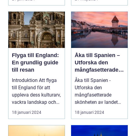
pärla sälla...
Flyga till England:
Åka till Spanien –
En grundlig guide
Utforska den
till resan
mångfasetterade
skönheten av
Introduktion Att flyga
Åka till Spanien -
landet
till England för att
Utforska den
uppleva dess kulturarv,
mångfasetterade
vackra landskap och
skönheten av landet
pulserande s...
Spanien, ett land som
18 januari 2024
18 januari 2024
inte bar...