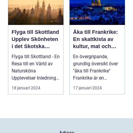
Flyga till Skottland
Åka till Frankrike:
Upplev Skönheten
En skattkista av
i det Skotska
kultur, mat och
Landskapet
historia
Flyga till Skottland - En
En övergripande,
Resa till en Värld av
grundlig översikt över
Natursköna
"åka till Frankrike"
Upplevelser Inledning:
Frankrike är en
Skottland, det my...
destination som ofta
18 januari 2024
17 januari 2024
l...
Adress