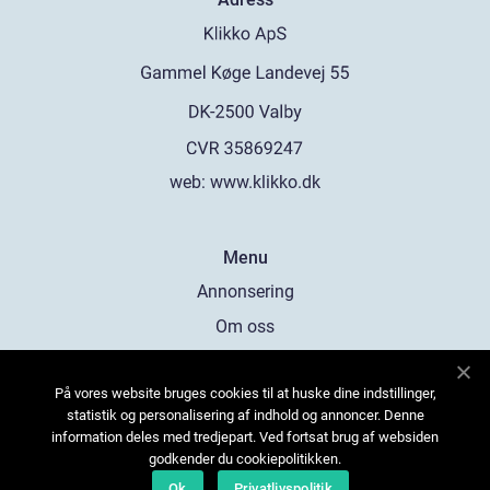
web:
www.klikko.dk
Menu
Annonsering
Om oss
Cookies
På vores website bruges cookies til at huske dine indstillinger,
Kontakta oss
statistik og personalisering af indhold og annoncer. Denne
Sitemap
information deles med tredjepart. Ved fortsat brug af websiden
godkender du cookiepolitikken.
Ok
Privatlivspolitik