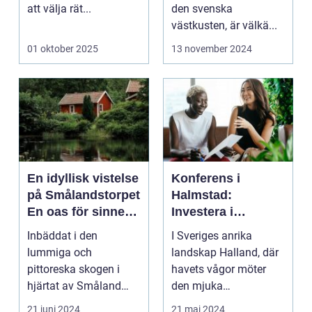
att välja rät...
den svenska
västkusten, är välkä...
01 oktober 2025
13 november 2024
En idyllisk vistelse
Konferens i
på Smålandstorpet
Halmstad:
En oas för sinnet
Investera i
på svenska
inspiration och
Inbäddat i den
I Sveriges anrika
landsbygden
effektivitet
lummiga och
landskap Halland, där
pittoreska skogen i
havets vågor möter
hjärtat av Småland
den mjuka
påträffar besökaren en
sandstranden, l...
21 juni 2024
21 maj 2024