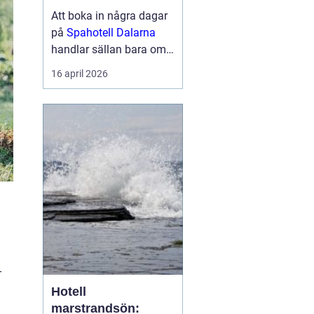
berg
Att boka in några dagar
på
Spahotell Dalarna
handlar sällan bara om
att få en massage eller
16 april 2026
ta ett dopp i en varm
källa. För många
handlar det lika mycket
om naturen, tystnaden
och känslan av att kliva
åt sidan från...
-
Hotell
marstrandsön: