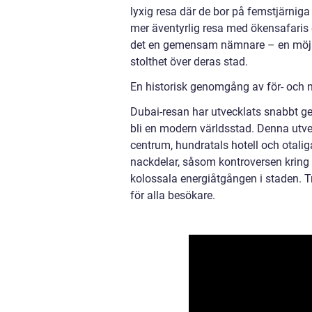
lyxig resa där de bor på femstjärniga
mer äventyrlig resa med ökensafaris o
det en gemensam nämnare – en möjlig
stolthet över deras stad.
En historisk genomgång av för- och 
Dubai-resan har utvecklats snabbt gen
bli en modern världsstad. Denna utve
centrum, hundratals hotell och otalig
nackdelar, såsom kontroversen kring 
kolossala energiåtgången i staden. T
för alla besökare.