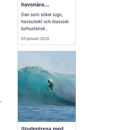
havsnära
upplevelser på
Den som söker lugn,
västkustens pärla
havsutsikt och klassisk
bohuslänsk
skärgårdsmiljö hamnar
05 januari 2026
förr eller senare på
Marstrand. Ön lockar
med salta bad,
historiska miljöer och ett
pulserande sommarliv.
För många...
.
Studentresa med