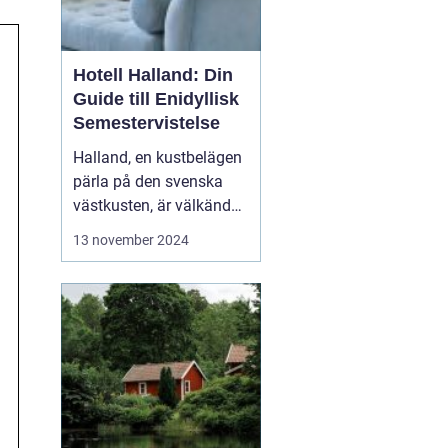
Hotell Halland: Din
Guide till Enidyllisk
Semestervistelse
Halland, en kustbelägen
pärla på den svenska
västkusten, är välkänd
för sina praktfulla
13 november 2024
stränder, frodiga natur
och rika kulturarv. Från
stressfria
spaanläggningar till
familjevänliga seme...