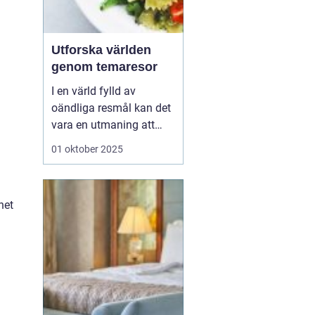
Utforska världen
genom temaresor
I en värld fylld av
oändliga resmål kan det
vara en utmaning att
välja rätt upplevelse.
01 oktober 2025
Många resenärer söker
mer än bara vackra vyer,
de vill skapa minnen och
het
fördjupa sina kunskaper
på resan...