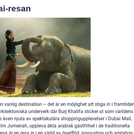
ai-resan
n vanlig destination – det är en möjlighet att stiga in i framtiden
arkitektoniska underverk där Burj Khalifa sticker ut som världens
 även njuta av spektakulära shoppingupplevelser i Dubai Mall,
 Jumeirah, uppleva äkta arabisk gästfrihet i de traditionella
a är en resa in i en värld av överflöd, innovation och ambition.