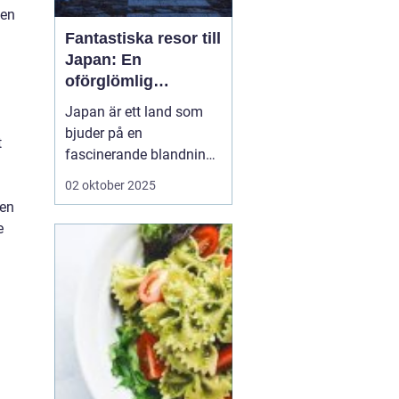
 en
Fantastiska resor till
Japan: En
oförglömlig
upplevelse
Japan är ett land som
bjuder på en
t
fascinerande blandning
av gamla traditioner och
02 oktober 2025
modern innovation. För
den
den nyfikne resenären
är
e
Japan resor ett...