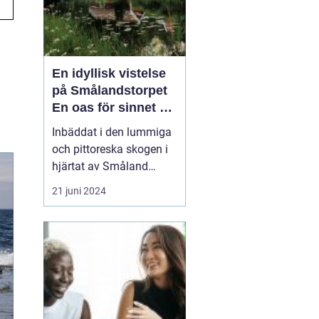
En idyllisk vistelse
på Smålandstorpet
En oas för sinnet på
svenska
Inbäddat i den lummiga
landsbygden
och pittoreska skogen i
hjärtat av Småland
påträffar besökaren en
21 juni 2024
pärla sällan skådad
Smålandstorpet. Från
det ögonblick däck rullar
över grusets knaster vid
grusvägens slut är stress
och stadens brus som
bortblåsta. Skogsgårde...