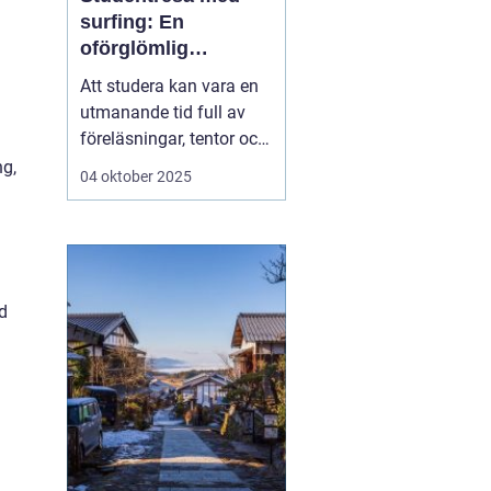
surfing: En
oförglömlig
upplevelse fylld av
Att studera kan vara en
vågor och
utmanande tid full av
gemenskap
föreläsningar, tentor och
den ständiga pressen att
ng,
04 oktober 2025
prestera. Men mitt i allt
är det viktigt att ge sig
själv en paus och ladda
batterierna. Vad kan då
vara bättre ä...
d