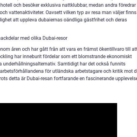
 hotell och besöker exklusiva nattklubbar, medan andra föredrar
ch vattenaktiviteter. Oavsett vilken typ av resa man väljer finns
het att uppleva dubaiernas oändliga gästfrihet och deras
nackdelar med olika Dubai-resor
om åren och har gått från att vara en främst ökentillvaro till at
ckling har inneburit fördelar som ett blomstrande ekonomiskt
a underhållningsalternativ. Samtidigt har det också funnits
arbetsförhållandena för utländska arbetstagare och kritik mot 
rots detta är Dubai-resan fortfarande en fascinerande upplevels