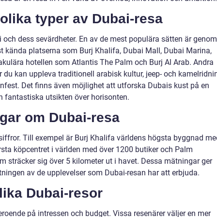
olika typer av Dubai-resa
bai och dess sevärdheter. En av de mest populära sätten är genom
st kända platserna som Burj Khalifa, Dubai Mall, Dubai Marina,
kulära hotellen som Atlantis The Palm och Burj Al Arab. Andra
är du kan uppleva traditionell arabisk kultur, jeep- och kamelridni
fest. Det finns även möjlighet att utforska Dubais kust på en
n fantastiska utsikten över horisonten.
ngar om Dubai-resa
iffror. Till exempel är Burj Khalifa världens högsta byggnad me
örsta köpcentret i världen med över 1200 butiker och Palm
 sträcker sig över 5 kilometer ut i havet. Dessa mätningar ger
tningen av de upplevelser som Dubai-resan har att erbjuda.
lika Dubai-resor
eroende på intressen och budget. Vissa resenärer väljer en mer