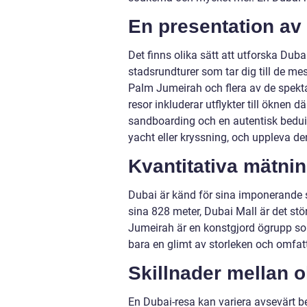
En presentation av 
Det finns olika sätt att utforska Du
stadsrundturer som tar dig till de me
Palm Jumeirah och flera av de spekta
resor inkluderar utflykter till öknen d
sandboarding och en autentisk beduin
yacht eller kryssning, och uppleva de
Kvantitativa mätni
Dubai är känd för sina imponerande s
sina 828 meter, Dubai Mall är det st
Jumeirah är en konstgjord ögrupp som
bara en glimt av storleken och omfat
Skillnader mellan o
En Dubai-resa kan variera avsevärt b