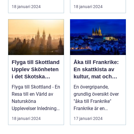
pulserande s...
Spanien, ett land som
18 januari 2024
18 januari 2024
inte bar...
Flyga till Skottland
Åka till Frankrike:
Upplev Skönheten
En skattkista av
i det Skotska
kultur, mat och
Landskapet
historia
Flyga till Skottland - En
En övergripande,
Resa till en Värld av
grundlig översikt över
Natursköna
"åka till Frankrike"
Upplevelser Inledning:
Frankrike är en
Skottland, det my...
destination som ofta
18 januari 2024
17 januari 2024
l...