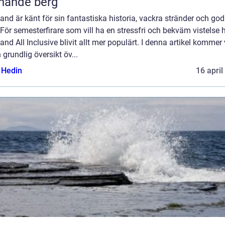
nande berg
and är känt för sin fantastiska historia, vackra stränder och go
För semesterfirare som vill ha en stressfri och bekväm vistelse 
and All Inclusive blivit allt mer populärt. I denna artikel kommer v
 grundlig översikt öv...
s Hedin
16 april