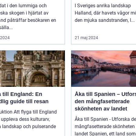
sbygden
dat i den lummiga och
I Sveriges anrika landskap
eska skogen i hjärtat av
Halland, där havets vågor m
nd påträffar besökaren en
den mjuka sandstranden, l...
älla...
i 2024
21 maj 2024
 till England: En
Åka till Spanien – Utfor
lig guide till resan
den mångfasetterade
skönheten av landet
uktion Att flyga till England
t uppleva dess kulturarv,
Åka till Spanien - Utforska d
a landskap och pulserande
mångfasetterade skönheten
landet Spanien, ett land som inte