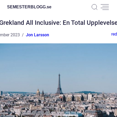
SEMESTERBLOGG.
se
Grekland All Inclusive: En Total Upplevels
red
ember 2023
Jon Larsson