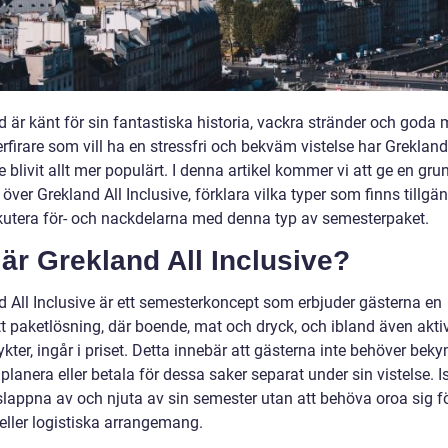
 är känt för sin fantastiska historia, vackra stränder och goda 
firare som vill ha en stressfri och bekväm vistelse har Grekland
e blivit allt mer populärt. I denna artikel kommer vi att ge en gru
 över Grekland All Inclusive, förklara vilka typer som finns tillgä
kutera för- och nackdelarna med denna typ av semesterpaket.
är Grekland All Inclusive?
d All Inclusive är ett semesterkoncept som erbjuder gästerna en
t paketlösning, där boende, mat och dryck, och ibland även aktiv
ykter, ingår i priset. Detta innebär att gästerna inte behöver bek
 planera eller betala för dessa saker separat under sin vistelse. Is
slappna av och njuta av sin semester utan att behöva oroa sig fö
 eller logistiska arrangemang.