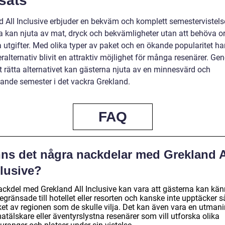
sats
d All Inclusive erbjuder en bekväm och komplett semestervistels
a kan njuta av mat, dryck och bekvämligheter utan att behöva o
a utgifter. Med olika typer av paket och en ökande popularitet ha
alternativ blivit en attraktiv möjlighet för många resenärer. Ge
t rätta alternativet kan gästerna njuta av en minnesvärd och
ande semester i det vackra Grekland.
FAQ
nns det några nackdelar med Grekland A
clusive?
ackdel med Grekland All Inclusive kan vara att gästerna kan kä
egränsade till hotellet eller resorten och kanske inte upptäcker s
et av regionen som de skulle vilja. Det kan även vara en utman
atälskare eller äventyrslystna resenärer som vill utforska olika