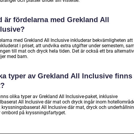
uranger och platser under sin vistelse.
d är fördelarna med Grekland All
clusive?
elarna med Grekland All Inclusive inkluderar bekvämligheten att
inkluderat i priset, att undvika extra utgifter under semestern, sa
ången till mat och dryck hela tiden. Det är också ett bra alternativ
ljer med barn.
ka typer av Grekland All Inclusive finns
t?
inns olika typer av Grekland All Inclusive-paket, inklusive
lbaserat All Inclusive där mat och dryck ingår inom hotellområde
 kryssningsbaserat All Inclusive där mat, dryck och underhållni
r ombord på kryssningsfartyget.