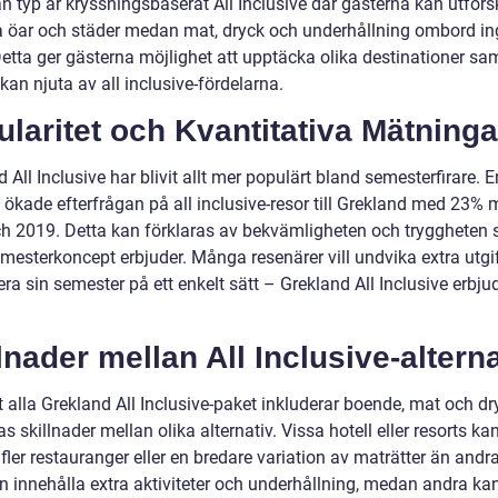
n typ är kryssningsbaserat All Inclusive där gästerna kan utfors
a öar och städer medan mat, dryck och underhållning ombord ing
Detta ger gästerna möjlighet att upptäcka olika destinationer sam
an njuta av all inclusive-fördelarna.
laritet och Kvantitativa Mätninga
 All Inclusive har blivit allt mer populärt bland semesterfirare. E
k ökade efterfrågan på all inclusive-resor till Grekland med 23% 
h 2019. Detta kan förklaras av bekvämligheten och tryggheten
emesterkoncept erbjuder. Många resenärer vill undvika extra utgi
ra sin semester på ett enkelt sätt – Grekland All Inclusive erbjud
lnader mellan All Inclusive-alterna
t alla Grekland All Inclusive-paket inkluderar boende, mat och dr
as skillnader mellan olika alternativ. Vissa hotell eller resorts ka
fler restauranger eller en bredare variation av maträtter än andr
n innehålla extra aktiviteter och underhållning, medan andra ka