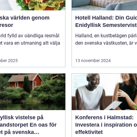
rska världen genom
Hotell Halland: Din Guide
resor
Enidyllisk Semestervist
ärld fylld av oändliga resmål
Halland, en kustbelägen pär
t vara en utmaning att välja
den svenska västkusten, är v
ober 2025
13 november 2024
yllisk vistelse på
Konferens i Halmstad:
storpet En oas för
Investera i inspiration 
et på svenska
effektivitet