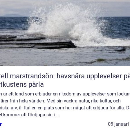
ell marstrandsön: havsnära upplevelser p
tkustens pärla
en är ett land som erbjuder en rikedom av upplevelser som lockar
ärer från hela världen. Med sin vackra natur, rika kultur, och
riska arv, är Italien en plats som har något att erbjuda för alla. 
el kommer att fördjupa sig i ...
n
05 januari