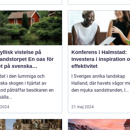
yllisk vistelse på
Konferens i Halmstad:
storpet En oas för
Investera i inspiration 
et på svenska
effektivitet
sbygden
dat i den lummiga och
I Sveriges anrika landskap
eska skogen i hjärtat av
Halland, där havets vågor m
nd påträffar besökaren en
den mjuka sandstranden, l...
älla...
i 2024
21 maj 2024