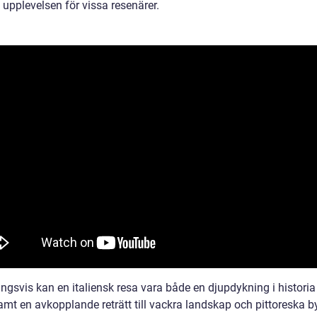
 upplevelsen för vissa resenärer.
ngsvis kan en italiensk resa vara både en djupdykning i historia
amt en avkopplande reträtt till vackra landskap och pittoreska b