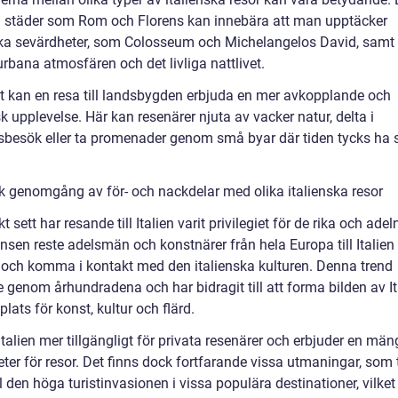
ora städer som Rom och Florens kan innebära att man upptäcker
ska sevärdheter, som Colosseum och Michelangelos David, samt 
rbana atmosfären och det livliga nattlivet.
 kan en resa till landsbygden erbjuda en mer avkopplande och
k upplevelse. Här kan resenärer njuta av vacker natur, delta i
sbesök eller ta promenader genom små byar där tiden tycks ha s
sk genomgång av för- och nackdelar med olika italienska resor
kt sett har resande till Italien varit privilegiet för de rika och ade
sen reste adelsmän och konstnärer från hela Europa till Italien 
 och komma i kontakt med den italienska kulturen. Denna trend
e genom århundradena och har bidragit till att forma bilden av It
lats för konst, kultur och flärd.
Italien mer tillgängligt för privata resenärer och erbjuder en män
ter för resor. Det finns dock fortfarande vissa utmaningar, som t
den höga turistinvasionen i vissa populära destinationer, vilket