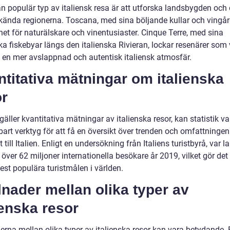
n populär typ av italiensk resa är att utforska landsbygden och
kända regionerna. Toscana, med sina böljande kullar och vingård
et för naturälskare och vinentusiaster. Cinque Terre, med sina
ka fiskebyar längs den italienska Rivieran, lockar resenärer som v
 en mer avslappnad och autentisk italiensk atmosfär.
titativa mätningar om italienska
or
gäller kvantitativa mätningar av italienska resor, kan statistik va
art verktyg för att få en översikt över trenden och omfattningen
 till Italien. Enligt en undersökning från Italiens turistbyrå, var l
 över 62 miljoner internationella besökare år 2019, vilket gör det ti
est populära turistmålen i världen.
lnader mellan olika typer av
ienska resor
erna mellan olika typer av italienska resor kan vara betydande. 