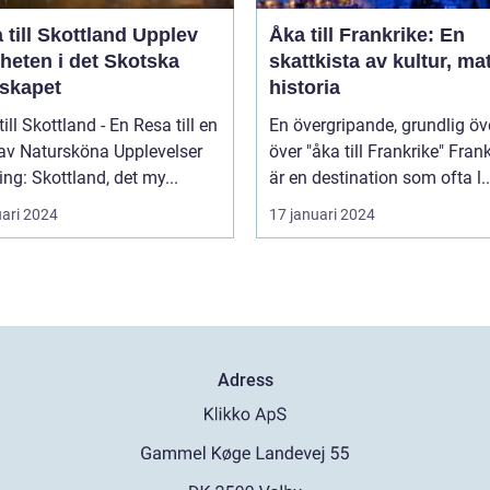
ill Skottland Upplev
Åka till Frankrike: En
heten i det Skotska
skattkista av kultur, ma
skapet
historia
till Skottland - En Resa till en
En övergripande, grundlig öv
 av Natursköna Upplevelser
över "åka till Frankrike" Frankrike
ing: Skottland, det my...
är en destination som ofta l..
uari 2024
17 januari 2024
Adress