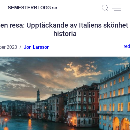
SEMESTERBLOGG.
se
lien resa: Upptäckande av Italiens skönhet
historia
red
ber 2023
Jon Larsson