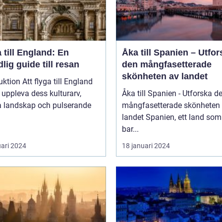
 till England: En
Åka till Spanien – Utfor
lig guide till resan
den mångfasetterade
skönheten av landet
uktion Att flyga till England
t uppleva dess kulturarv,
Åka till Spanien - Utforska d
a landskap och pulserande
mångfasetterade skönheten
landet Spanien, ett land som inte
bar...
uari 2024
18 januari 2024