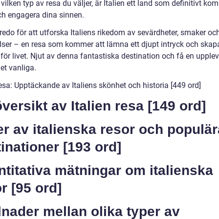
vilken typ av resa du väljer, är Italien ett land som definitivt ko
ch engagera dina sinnen.
redo för att utforska Italiens rikedom av sevärdheter, smaker oc
lser – en resa som kommer att lämna ett djupt intryck och skap
ör livet. Njut av denna fantastiska destination och få en upplev
et vanliga.
resa: Upptäckande av Italiens skönhet och historia [449 ord]
versikt av Italien resa [149 ord]
r av italienska resor och populär
inationer [193 ord]
titativa mätningar om italienska
r [95 ord]
lnader mellan olika typer av