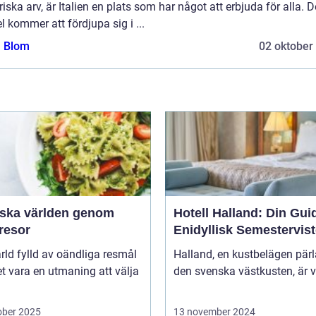
riska arv, är Italien en plats som har något att erbjuda för alla. 
el kommer att fördjupa sig i ...
a Blom
02 oktober
rska världen genom
Hotell Halland: Din Guide
resor
Enidyllisk Semestervist
ärld fylld av oändliga resmål
Halland, en kustbelägen pär
t vara en utmaning att välja
den svenska västkusten, är v
ober 2025
13 november 2024