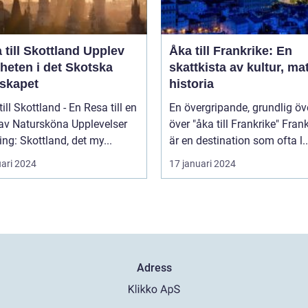
ill Skottland Upplev
Åka till Frankrike: En
heten i det Skotska
skattkista av kultur, ma
skapet
historia
till Skottland - En Resa till en
En övergripande, grundlig öv
 av Natursköna Upplevelser
över "åka till Frankrike" Frankrike
ing: Skottland, det my...
är en destination som ofta l..
uari 2024
17 januari 2024
Adress