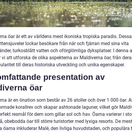
rna öar är ett av världens mest ikoniska tropiska paradis. Dessa
ttensjuveler lockar besökare från när och fjärran med sina vita
nder, turkosblått vatten och oförglömliga dyksplatser. I denna a
vi att utforska de olika aspekterna av Maldiverna öar, från dera
laritet till deras historiska utveckling och unika egenskaper.
omfattande presentation av
diverna öar
rna är en önation som består av 26 atoller och över 1 000 öar. A
formade korallrev och skapar ashtonade laguner, vilket gör Mald
 perfekt resmål för dem som gillar sol och hav. Öarna varierar i sto
, obebodda öar till större turistorter med lyxiga resorts. De mes
a öarna inkluderar Malé, den livliga huvudstaden, och populära t