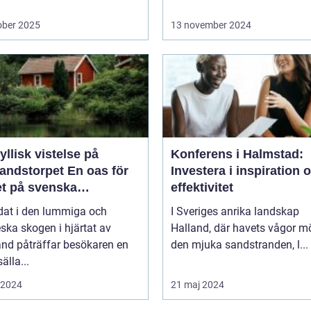
ober 2025
13 november 2024
yllisk vistelse på
Konferens i Halmstad:
storpet En oas för
Investera i inspiration 
et på svenska
effektivitet
sbygden
dat i den lummiga och
I Sveriges anrika landskap
eska skogen i hjärtat av
Halland, där havets vågor m
nd påträffar besökaren en
den mjuka sandstranden, l...
älla...
i 2024
21 maj 2024