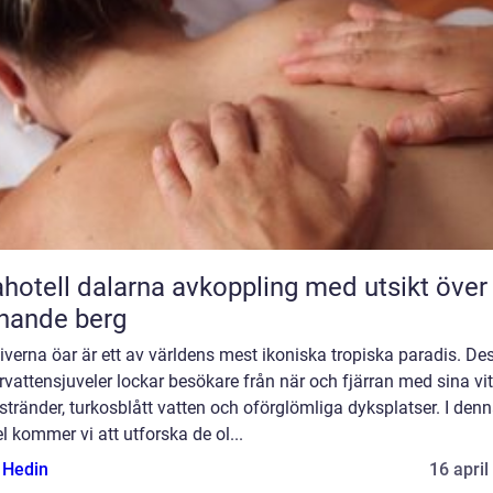
l dalarna avkoppling med utsikt över
nande berg
verna öar är ett av världens mest ikoniska tropiska paradis. De
vattensjuveler lockar besökare från när och fjärran med sina vi
tränder, turkosblått vatten och oförglömliga dyksplatser. I den
el kommer vi att utforska de ol...
s Hedin
16 april