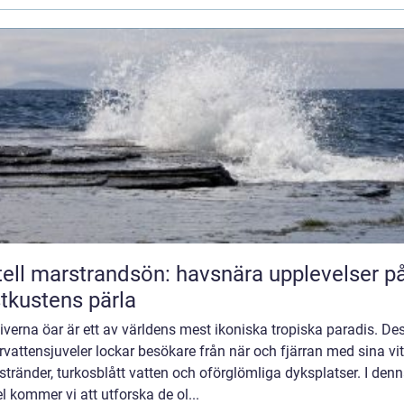
ell marstrandsön: havsnära upplevelser p
tkustens pärla
verna öar är ett av världens mest ikoniska tropiska paradis. De
vattensjuveler lockar besökare från när och fjärran med sina vi
tränder, turkosblått vatten och oförglömliga dyksplatser. I den
el kommer vi att utforska de ol...