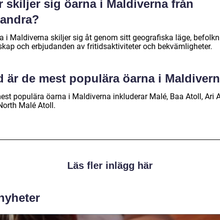
 skiljer sig öarna i Maldiverna från
randra?
 i Maldiverna skiljer sig åt genom sitt geografiska läge, befolkn
skap och erbjudanden av fritidsaktiviteter och bekvämligheter.
d är de mest populära öarna i Maldiver
st populära öarna i Maldiverna inkluderar Malé, Baa Atoll, Ari A
North Malé Atoll.
Läs fler inlägg här
 nyheter