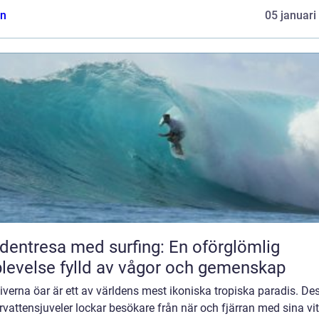
n
05 januari
dentresa med surfing: En oförglömlig
levelse fylld av vågor och gemenskap
verna öar är ett av världens mest ikoniska tropiska paradis. De
vattensjuveler lockar besökare från när och fjärran med sina vi