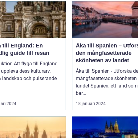
 till England: En
Åka till Spanien – Utfor
lig guide till resan
den mångfasetterade
skönheten av landet
uktion Att flyga till England
t uppleva dess kulturarv,
Åka till Spanien - Utforska d
a landskap och pulserande
mångfasetterade skönheten
landet Spanien, ett land som inte
bar...
uari 2024
18 januari 2024