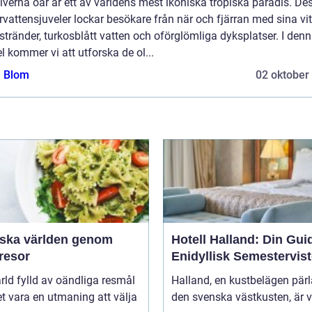
verna öar är ett av världens mest ikoniska tropiska paradis. De
vattensjuveler lockar besökare från när och fjärran med sina vi
tränder, turkosblått vatten och oförglömliga dyksplatser. I den
el kommer vi att utforska de ol...
a Blom
02 oktober
rska världen genom
Hotell Halland: Din Guide
resor
Enidyllisk Semestervist
ärld fylld av oändliga resmål
Halland, en kustbelägen pär
t vara en utmaning att välja
den svenska västkusten, är v