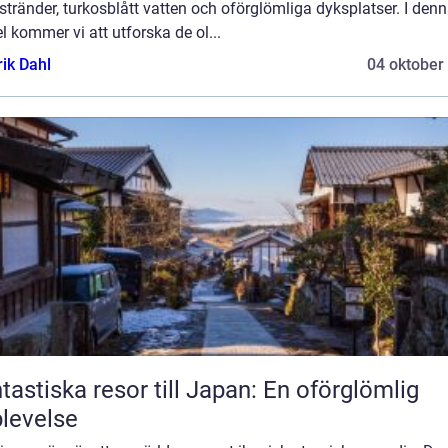
tränder, turkosblått vatten och oförglömliga dyksplatser. I den
el kommer vi att utforska de ol...
rik Dahl
04 oktober
tastiska resor till Japan: En oförglömlig
levelse