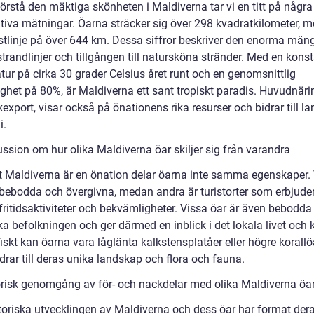
förstå den mäktiga skönheten i Maldiverna tar vi en titt på några
ativa mätningar. Öarna sträcker sig över 298 kvadratkilometer, 
ustlinje på över 644 km. Dessa siffror beskriver den enorma män
trandlinjer och tillgången till natursköna stränder. Med en kons
tur på cirka 30 grader Celsius året runt och en genomsnittlig
ighet på 80%, är Maldiverna ett sant tropiskt paradis. Huvudnäri
export, visar också på önationens rika resurser och bidrar till la
i.
ussion om hur olika Maldiverna öar skiljer sig från varandra
tt Maldiverna är en önation delar öarna inte samma egenskaper.
obebodda och övergivna, medan andra är turistorter som erbjude
ritidsaktiviteter och bekvämligheter. Vissa öar är även bebodda
 befolkningen och ger därmed en inblick i det lokala livet och k
skt kan öarna vara låglänta kalkstensplatåer eller högre korallö
drar till deras unika landskap och flora och fauna.
orisk genomgång av för- och nackdelar med olika Maldiverna öa
toriska utvecklingen av Maldiverna och dess öar har format der