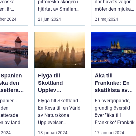
svenska
pittoreska skogen i
där havets vågor
landsbygden
en, är
hjärtat av Småland
möter den mjuka
påträffar besökaren
sandstranden, l...
ber 2024
21 juni 2024
21 maj 2024
en pärla sälla...
l Spanien
Flyga till
Åka till
rska den
Skottland
Frankrike: En
setterad
Upplev
skattkista av
heten av
Skönheten i det
kultur, mat och
Spanien -
Flyga till Skottland -
En övergripande,
Skotska
historia
 den
En Resa till en Värld
grundlig översikt
Landskapet
etterade
av Natursköna
över "åka till
n av landet
Upplevelser
Frankrike" Frankrike
 ett land
Inledning:
är en destination
i 2024
18 januari 2024
17 januari 2024