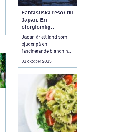
Fantastiska resor till
Japan: En
oförglömlig
upplevelse
Japan är ett land som
bjuder på en
fascinerande blandning
av gamla traditioner och
02 oktober 2025
modern innovation. För
den nyfikne resenären
är
Japan resor ett...