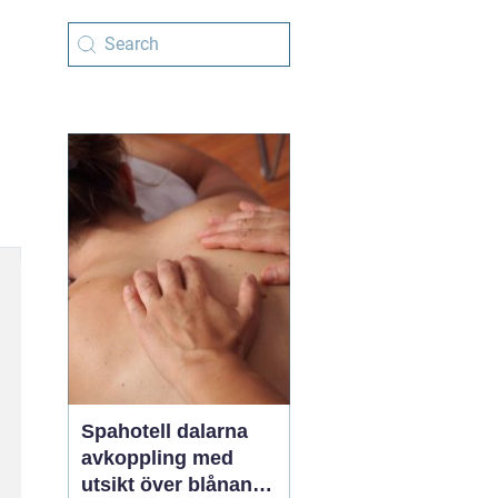
Spahotell dalarna
avkoppling med
utsikt över blånande