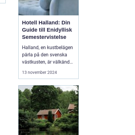
Hotell Halland: Din
Guide till Enidyllisk
Semestervistelse
Halland, en kustbelägen
pärla på den svenska
västkusten, är välkänd
för sina praktfulla
13 november 2024
stränder, frodiga natur
och rika kulturarv. Från
stressfria
spaanläggningar till
familjevänliga seme...