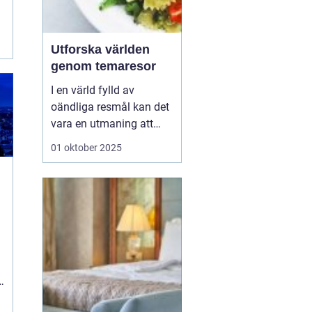
Utforska världen
genom temaresor
I en värld fylld av
oändliga resmål kan det
vara en utmaning att
välja rätt upplevelse.
01 oktober 2025
Många resenärer söker
mer än bara vackra vyer,
de vill skapa minnen och
fördjupa sina kunskaper
på resan...