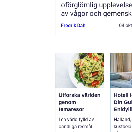
oförglömlig upplevelse
av vågor och gemens
Fredrik Dahl
04 ok
Utforska världen
Hotell 
genom
Din Gui
temaresor
Enidyll
Semest
I en värld fylld av
Halland,
e
oändliga resmål
kustbelä