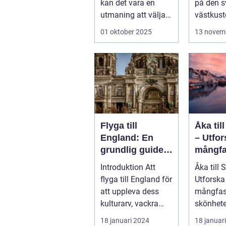
kan det vara en
på den 
utmaning att välja
västkust
rät...
välkä...
01 oktober 2025
13 novem
Flyga till
Åka til
England: En
– Utfo
grundlig guide
mångfa
till resan
e skön
Introduktion Att
Åka till 
landet
flyga till England för
Utforska
att uppleva dess
mångfas
kulturarv, vackra
skönhete
landskap och
Spanien,
18 januari 2024
18 januar