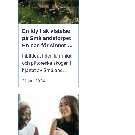
En idyllisk vistelse
på Smålandstorpet
En oas för sinnet på
svenska
Inbäddat i den lummiga
landsbygden
och pittoreska skogen i
hjärtat av Småland
påträffar besökaren en
21 juni 2024
pärla sällan skådad
Smålandstorpet. Från
det ögonblick däck rullar
över grusets knaster vid
grusvägens slut är stress
och stadens brus som
bortblåsta. Skogsgårde...