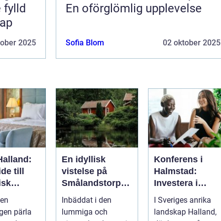
 fylld
En oförglömlig upplevelse
kap
tober 2025
Sofia Blom
02 oktober 2025
Halland:
En idyllisk
Konferens i
de till
vistelse på
Halmstad:
isk
Smålandstorpet
Investera i
ervistels
En oas för
inspiration och
 en
Inbäddat i den
I Sveriges anrika
sinnet på
effektivitet
gen pärla
lummiga och
landskap Halland,
svenska