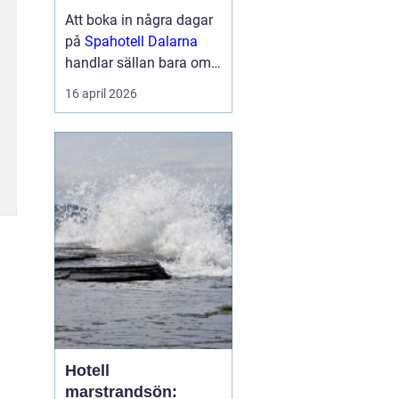
berg
Att boka in några dagar
på
Spahotell Dalarna
handlar sällan bara om
att få en massage eller
16 april 2026
ta ett dopp i en varm
källa. För många
handlar det lika mycket
om naturen, tystnaden
och känslan av att kliva
åt sidan från...
Hotell
marstrandsön: