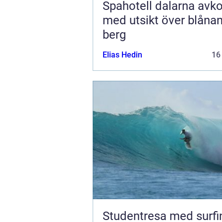
Spahotell dalarna avkoppling
med utsikt över blåna
berg
Elias Hedin
16
Studentresa med surfi