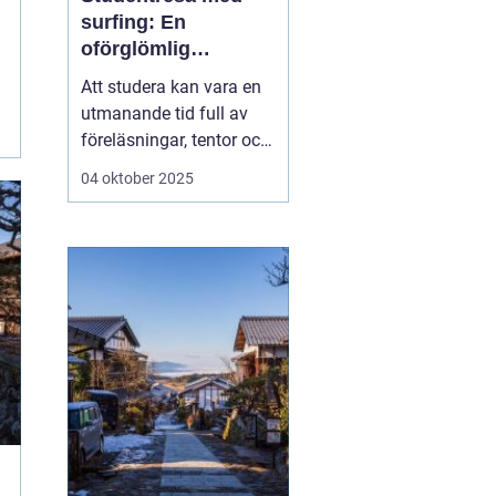
surfing: En
oförglömlig
upplevelse fylld av
Att studera kan vara en
vågor och
utmanande tid full av
gemenskap
föreläsningar, tentor och
den ständiga pressen att
04 oktober 2025
prestera. Men mitt i allt
är det viktigt att ge sig
själv en paus och ladda
batterierna. Vad kan då
vara bättre ä...