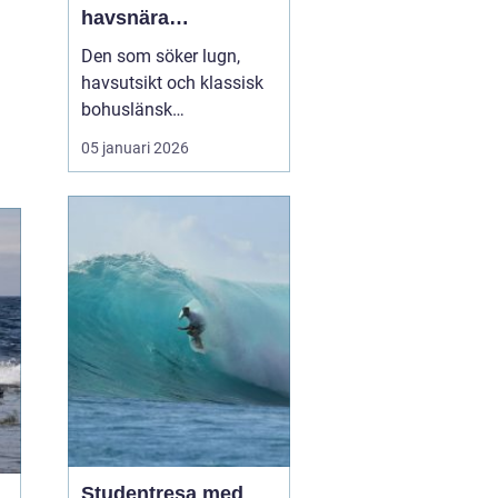
havsnära
upplevelser på
Den som söker lugn,
västkustens pärla
havsutsikt och klassisk
bohuslänsk
skärgårdsmiljö hamnar
05 januari 2026
förr eller senare på
Marstrand. Ön lockar
med salta bad,
historiska miljöer och ett
pulserande sommarliv.
För många...
Studentresa med