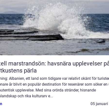
ell marstrandsön: havsnära upplevelser p
tkustens pärla
ning: Albanien, ett land som tidigare var relativt okänt för turister
nare år blivit en populär destination för resenärer som söker en
utentisk upplevelse. Med sina orörda stränder, hisnande
landskap och rika kulturarv e...
n
05 januari