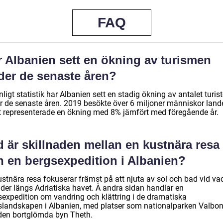
FAQ
r Albanien sett en ökning av turismen
der de senaste åren?
nligt statistik har Albanien sett en stadig ökning av antalet turist
r de senaste åren. 2019 besökte över 6 miljoner människor lande
et representerade en ökning med 8% jämfört med föregående år.
 är skillnaden mellan en kustnära resa
h en bergsexpedition i Albanien?
ustnära resa fokuserar främst på att njuta av sol och bad vid va
nder längs Adriatiska havet. Å andra sidan handlar en
sexpedition om vandring och klättring i de dramatiska
slandskapen i Albanien, med platser som nationalparken Valbo
den bortglömda byn Theth.