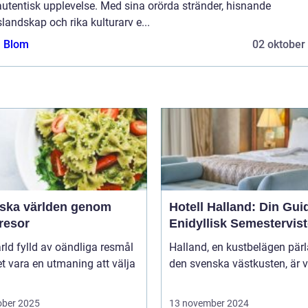
utentisk upplevelse. Med sina orörda stränder, hisnande
landskap och rika kulturarv e...
a Blom
02 oktober
rska världen genom
Hotell Halland: Din Guide
resor
Enidyllisk Semestervist
ärld fylld av oändliga resmål
Halland, en kustbelägen pär
t vara en utmaning att välja
den svenska västkusten, är v
ober 2025
13 november 2024