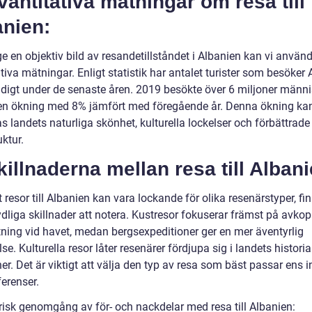
vantitativa mätningar om resa till
anien:
ge en objektiv bild av resandetillståndet i Albanien kan vi använ
tiva mätningar. Enligt statistik har antalet turister som besöker
adigt under de senaste åren. 2019 besökte över 6 miljoner männ
 en ökning med 8% jämfört med föregående år. Denna ökning ka
vas landets naturliga skönhet, kulturella lockelser och förbättrade
uktur.
killnaderna mellan resa till Albani
t resor till Albanien kan vara lockande för olika resenärstyper, fi
dliga skillnader att notera. Kustresor fokuserar främst på avkop
tning vid havet, medan bergsexpeditioner ger en mer äventyrlig
se. Kulturella resor låter resenärer fördjupa sig i landets histori
ner. Det är viktigt att välja den typ av resa som bäst passar ens 
erenser.
orisk genomgång av för- och nackdelar med resa till Albanien: