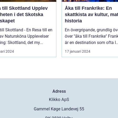
ill Skottland Upplev
Åka till Frankrike: En
heten i det Skotska
skattkista av kultur, ma
skapet
historia
till Skottland - En Resa till en
En övergripande, grundlig öv
 av Natursköna Upplevelser
över "åka till Frankrike" Frankrike
ing: Skottland, det my...
är en destination som ofta l..
uari 2024
17 januari 2024
Adress