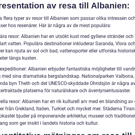
resentation av resa till Albanien:
s flera typer av resor till Albanien som passar olika intressen oc
nser hos resenärer. Här är några av de mest populära:
ära resor: Albanien har en utsökt kust med gyllene stränder och
klart vatten. Populära destinationer inkluderar Saranda, Vlora oc
r kan njuta av sol och bad, vattensporter eller utforska historis
eter längs kusten.
xpeditioner: Albanien erbjuder fantastiska möjligheter till vand
ng med sina dramatiska bergslandskap. Nationalparken Valbona,
mda byn Theth och det UNESCO-skyddade Ohridsjön är några a
ertraktade platserna för naturälskare och äventyrsentusiaster.
ella resor: Albanien har en rik kulturell arv med en blandning av 
er från Grekland, Italien, Turkiet och mycket mer. Städerna Tiran
rokastër bjuder på imponerande arkitektur, museer och traditione
g som ger insikt i landets historia och kultur.