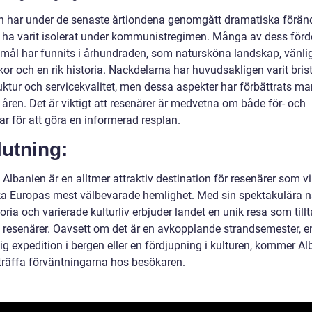
n har under de senaste årtiondena genomgått dramatiska förän
tt ha varit isolerat under kommunistregimen. Många av dess förd
mål har funnits i århundraden, som natursköna landskap, vänli
or och en rik historia. Nackdelarna har huvudsakligen varit bris
uktur och servicekvalitet, men dessa aspekter har förbättrats ma
åren. Det är viktigt att resenärer är medvetna om både för- och
r för att göra en informerad resplan.
utning:
l Albanien är en alltmer attraktiv destination för resenärer som vi
a Europas mest välbevarade hemlighet. Med sin spektakulära na
toria och varierade kulturliv erbjuder landet en unik resa som tillt
v resenärer. Oavsett om det är en avkopplande strandsemester, e
ig expedition i bergen eller en fördjupning i kulturen, kommer A
rträffa förväntningarna hos besökaren.