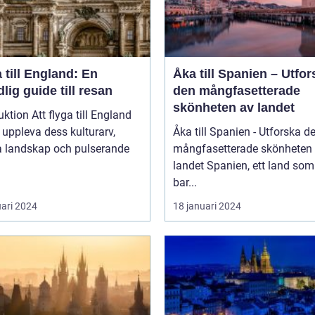
 till England: En
Åka till Spanien – Utfor
lig guide till resan
den mångfasetterade
skönheten av landet
uktion Att flyga till England
t uppleva dess kulturarv,
Åka till Spanien - Utforska d
a landskap och pulserande
mångfasetterade skönheten
landet Spanien, ett land som inte
bar...
uari 2024
18 januari 2024