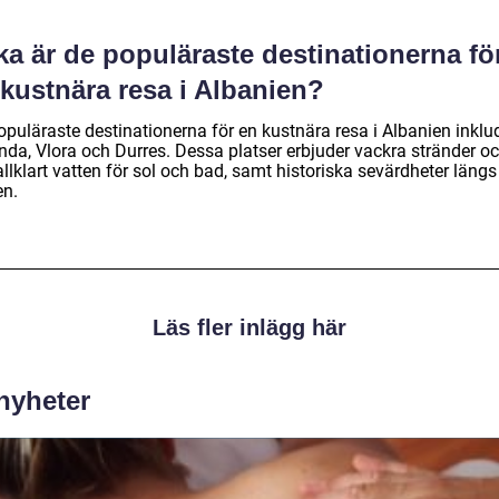
ka är de populäraste destinationerna fö
kustnära resa i Albanien?
opuläraste destinationerna för en kustnära resa i Albanien inklu
nda, Vlora och Durres. Dessa platser erbjuder vackra stränder o
allklart vatten för sol och bad, samt historiska sevärdheter längs
en.
Läs fler inlägg här
 nyheter