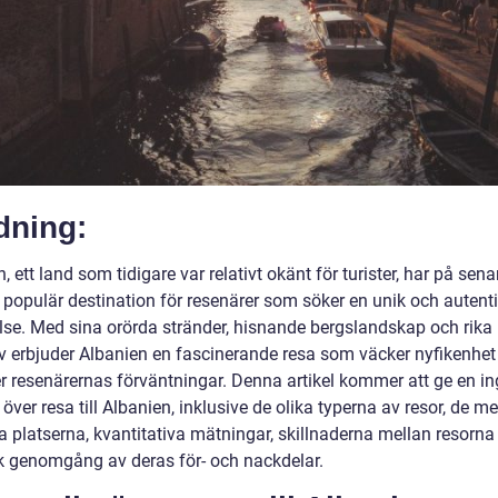
dning:
, ett land som tidigare var relativt okänt för turister, har på sena
n populär destination för resenärer som söker en unik och autent
lse. Med sina orörda stränder, hisnande bergslandskap och rika
rv erbjuder Albanien en fascinerande resa som väcker nyfikenhet
er resenärernas förväntningar. Denna artikel kommer att ge en i
 över resa till Albanien, inklusive de olika typerna av resor, de me
a platserna, kvantitativa mätningar, skillnaderna mellan resorna
sk genomgång av deras för- och nackdelar.