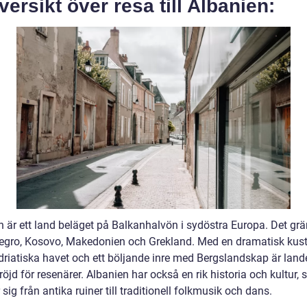
versikt över resa till Albanien:
 är ett land beläget på Balkanhalvön i sydöstra Europa. Det grän
gro, Kosovo, Makedonien och Grekland. Med en dramatisk kustl
driatiska havet och ett böljande inre med Bergslandskap är land
fröjd för resenärer. Albanien har också en rik historia och kultur,
 sig från antika ruiner till traditionell folkmusik och dans.