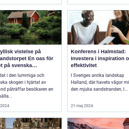
yllisk vistelse på
Konferens i Halmstad:
storpet En oas för
Investera i inspiration 
et på svenska
effektivitet
sbygden
dat i den lummiga och
I Sveriges anrika landskap
eska skogen i hjärtat av
Halland, där havets vågor m
nd påträffar besökaren en
den mjuka sandstranden, l...
älla...
i 2024
21 maj 2024