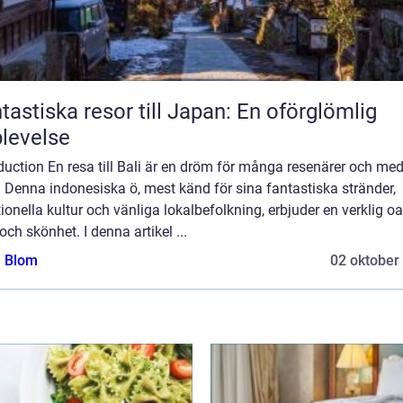
tastiska resor till Japan: En oförglömlig
levelse
duction En resa till Bali är en dröm för många resenärer och me
. Denna indonesiska ö, mest känd för sina fantastiska stränder,
tionella kultur och vänliga lokalbefolkning, erbjuder en verklig o
och skönhet. I denna artikel ...
a Blom
02 oktober