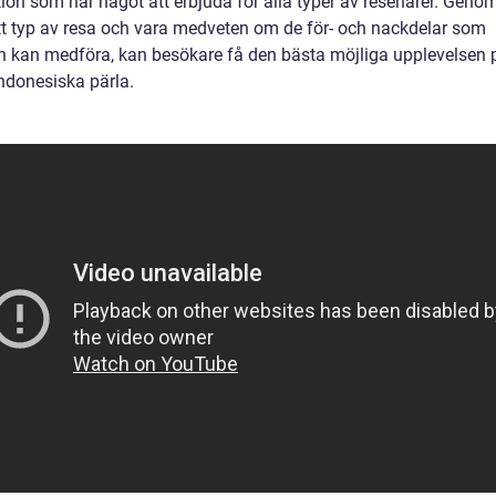
ion som har något att erbjuda för alla typer av resenärer. Genom
ätt typ av resa och vara medveten om de för- och nackdelar som
n kan medföra, kan besökare få den bästa möjliga upplevelsen 
ndonesiska pärla.