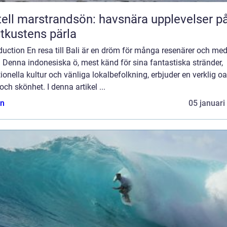
ell marstrandsön: havsnära upplevelser p
tkustens pärla
duction En resa till Bali är en dröm för många resenärer och me
. Denna indonesiska ö, mest känd för sina fantastiska stränder,
tionella kultur och vänliga lokalbefolkning, erbjuder en verklig o
och skönhet. I denna artikel ...
n
05 januari