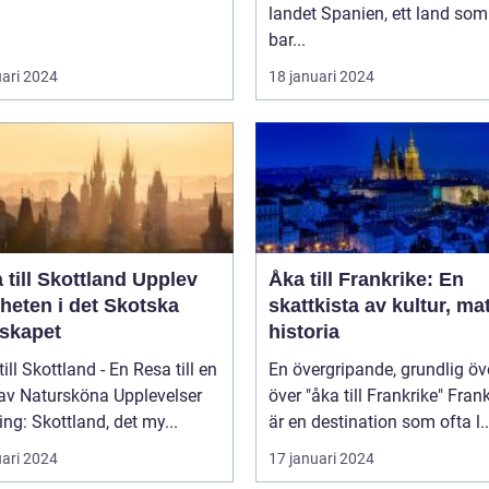
landet Spanien, ett land som inte
bar...
uari 2024
18 januari 2024
ill Skottland Upplev
Åka till Frankrike: En
heten i det Skotska
skattkista av kultur, ma
skapet
historia
till Skottland - En Resa till en
En övergripande, grundlig öv
 av Natursköna Upplevelser
över "åka till Frankrike" Frankrike
ing: Skottland, det my...
är en destination som ofta l..
uari 2024
17 januari 2024