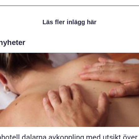
Läs fler inlägg här
 nyheter
l dalarna avkoppling med utsikt över