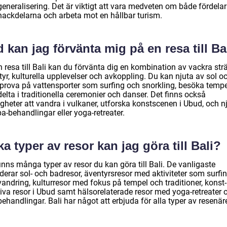
generalisering. Det är viktigt att vara medveten om både fördela
nackdelarna och arbeta mot en hållbar turism.
 kan jag förvänta mig på en resa till Ba
 resa till Bali kan du förvänta dig en kombination av vackra str
yr, kulturella upplevelser och avkoppling. Du kan njuta av sol o
 prova på vattensporter som surfing och snorkling, besöka tempe
elta i traditionella ceremonier och danser. Det finns också
gheter att vandra i vulkaner, utforska konstscenen i Ubud, och n
a-behandlingar eller yoga-retreater.
ka typer av resor kan jag göra till Bali?
inns många typer av resor du kan göra till Bali. De vanligaste
derar sol- och badresor, äventyrsresor med aktiviteter som surfi
vandring, kulturresor med fokus på tempel och traditioner, konst
tiva resor i Ubud samt hälsorelaterade resor med yoga-retreater 
ehandlingar. Bali har något att erbjuda för alla typer av resenäre