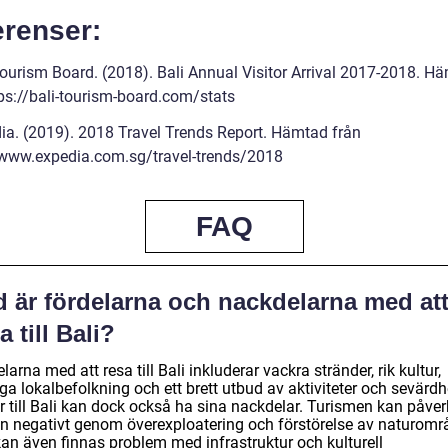
erenser:
Tourism Board. (2018). Bali Annual Visitor Arrival 2017-2018. H
tps://bali-tourism-board.com/stats
ia. (2019). 2018 Travel Trends Report. Hämtad från
/www.expedia.com.sg/travel-trends/2018
FAQ
d är fördelarna och nackdelarna med at
a till Bali?
larna med att resa till Bali inkluderar vackra stränder, rik kultur,
ga lokalbefolkning och ett brett utbud av aktiviteter och sevärdh
r till Bali kan dock också ha sina nackdelar. Turismen kan påve
ön negativt genom överexploatering och förstörelse av naturomr
kan även finnas problem med infrastruktur och kulturell