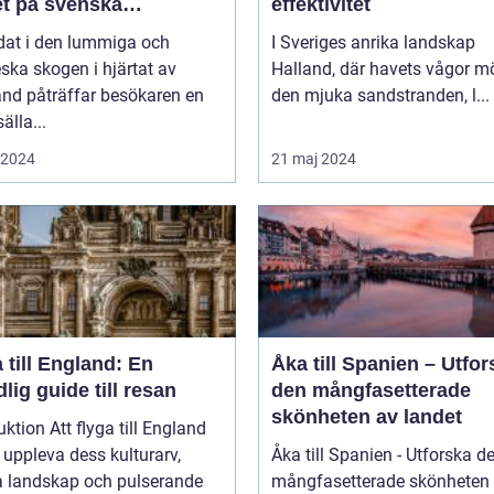
et på svenska
effektivitet
sbygden
dat i den lummiga och
I Sveriges anrika landskap
eska skogen i hjärtat av
Halland, där havets vågor m
nd påträffar besökaren en
den mjuka sandstranden, l...
älla...
i 2024
21 maj 2024
 till England: En
Åka till Spanien – Utfor
lig guide till resan
den mångfasetterade
skönheten av landet
uktion Att flyga till England
t uppleva dess kulturarv,
Åka till Spanien - Utforska d
a landskap och pulserande
mångfasetterade skönheten