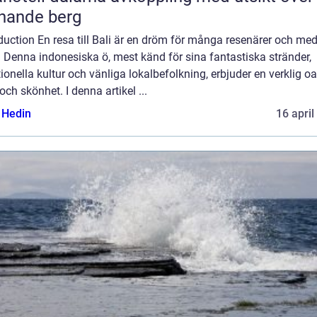
nande berg
duction En resa till Bali är en dröm för många resenärer och me
. Denna indonesiska ö, mest känd för sina fantastiska stränder,
tionella kultur och vänliga lokalbefolkning, erbjuder en verklig o
och skönhet. I denna artikel ...
s Hedin
16 april