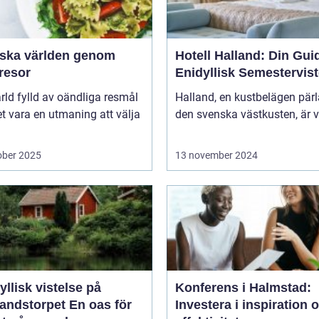
rska världen genom
Hotell Halland: Din Guide
resor
Enidyllisk Semestervist
ärld fylld av oändliga resmål
Halland, en kustbelägen pär
t vara en utmaning att välja
den svenska västkusten, är v
ober 2025
13 november 2024
yllisk vistelse på
Konferens i Halmstad:
storpet En oas för
Investera i inspiration 