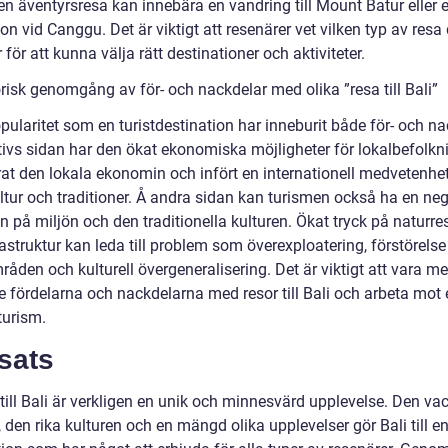
n äventyrsresa kan innebära en vandring till Mount Batur eller 
ion vid Canggu. Det är viktigt att resenärer vet vilken typ av resa 
r för att kunna välja rätt destinationer och aktiviteter.
risk genomgång av för- och nackdelar med olika ”resa till Bali”
pularitet som en turistdestination har inneburit både för- och na
tivs sidan har den ökat ekonomiska möjligheter för lokalbefolkn
rat den lokala ekonomin och infört en internationell medvetenh
ltur och traditioner. Å andra sidan kan turismen också ha en neg
 på miljön och den traditionella kulturen. Ökat tryck på naturre
astruktur kan leda till problem som överexploatering, förstörelse
åden och kulturell övergeneralisering. Det är viktigt att vara m
 fördelarna och nackdelarna med resor till Bali och arbeta mot 
turism.
sats
till Bali är verkligen en unik och minnesvärd upplevelse. Den va
 den rika kulturen och en mängd olika upplevelser gör Bali till e