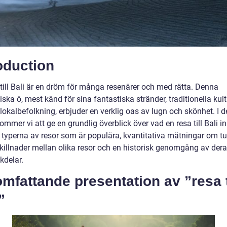
oduction
 till Bali är en dröm för många resenärer och med rätta. Denna
ska ö, mest känd för sina fantastiska stränder, traditionella kul
lokalbefolkning, erbjuder en verklig oas av lugn och skönhet. I 
kommer vi att ge en grundlig överblick över vad en resa till Bali i
a typerna av resor som är populära, kvantitativa mätningar om t
skillnader mellan olika resor och en historisk genomgång av dera
kdelar.
mfattande presentation av ”resa t
”