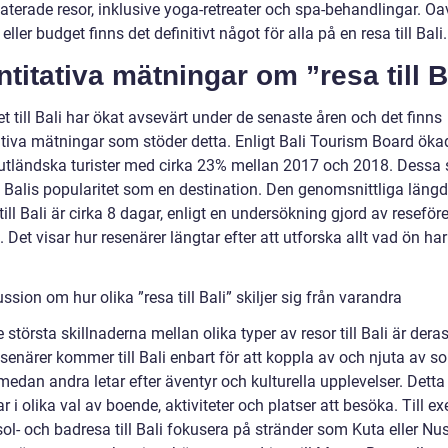
aterade resor, inklusive yoga-retreater och spa-behandlingar. Oa
 eller budget finns det definitivt något för alla på en resa till Bali.
titativa mätningar om ”resa till B
 till Bali har ökat avsevärt under de senaste åren och det finns
ativa mätningar som stöder detta. Enligt Bali Tourism Board öka
 utländska turister med cirka 23% mellan 2017 och 2018. Dessa s
å Balis popularitet som en destination. Den genomsnittliga läng
till Bali är cirka 8 dagar, enligt en undersökning gjord av reseför
 Det visar hur resenärer längtar efter att utforska allt vad ön har
.
ssion om hur olika ”resa till Bali” skiljer sig från varandra
 största skillnaderna mellan olika typer av resor till Bali är dera
senärer kommer till Bali enbart för att koppla av och njuta av so
medan andra letar efter äventyr och kulturella upplevelser. Detta
ar i olika val av boende, aktiviteter och platser att besöka. Till e
ol- och badresa till Bali fokusera på stränder som Kuta eller Nu