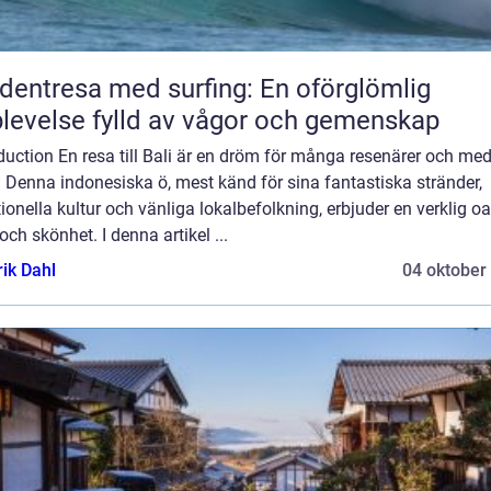
dentresa med surfing: En oförglömlig
levelse fylld av vågor och gemenskap
duction En resa till Bali är en dröm för många resenärer och me
. Denna indonesiska ö, mest känd för sina fantastiska stränder,
tionella kultur och vänliga lokalbefolkning, erbjuder en verklig o
och skönhet. I denna artikel ...
rik Dahl
04 oktober