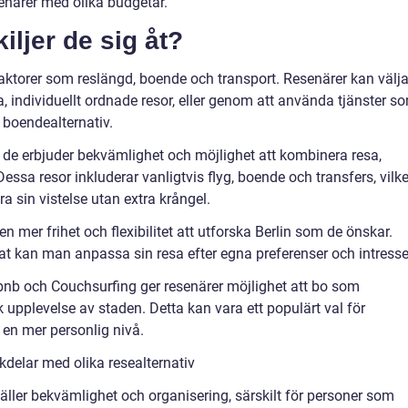
esenärer med olika budgetar.
iljer de sig åt?
faktorer som reslängd, boende och transport. Resenärer kan välj
a, individuellt ordnade resor, eller genom att använda tjänster s
a boendealternativ.
 de erbjuder bekvämlighet och möjlighet att kombinera resa,
essa resor inkluderar vanligtvis flyg, boende och transfers, vilke
ra sin vistelse utan extra krångel.
en mer frihet och flexibilitet att utforska Berlin som de önskar.
at kan man anpassa sin resa efter egna preferenser och intresse
bnb och Couchsurfing ger resenärer möjlighet att bo som
 upplevelse av staden. Detta kan vara ett populärt val för
 en mer personlig nivå.
delar med olika resealternativ
gäller bekvämlighet och organisering, särskilt för personer som