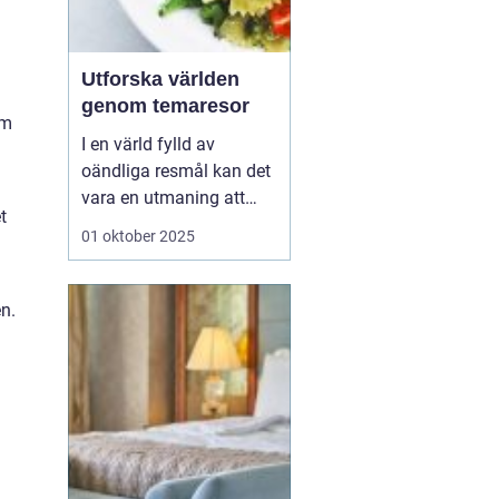
Utforska världen
a
genom temaresor
om
I en värld fylld av
oändliga resmål kan det
vara en utmaning att
t
välja rätt upplevelse.
01 oktober 2025
Många resenärer söker
mer än bara vackra vyer,
de vill skapa minnen och
n.
fördjupa sina kunskaper
på resan...