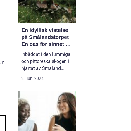
En idyllisk vistelse
på Smålandstorpet
En oas för sinnet på
s
svenska
Inbäddat i den lummiga
landsbygden
och pittoreska skogen i
sin
hjärtat av Småland
påträffar besökaren en
21 juni 2024
pärla sällan skådad
Smålandstorpet. Från
det ögonblick däck rullar
över grusets knaster vid
grusvägens slut är stress
och stadens brus som
bortblåsta. Skogsgårde...