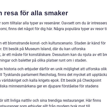
n resa för alla smaker
r som tilltalar alla typer av resenärer. Oavsett om du är intresser
onomi, finns det något för dig här. Några populära typer av resor ti
man ett blomstrande konst- och kulturscenario. Staden är känd för
ar. Ett besök på Museum Island, där du kan utforska
r ett måste för konstälskare. Dessutom kan du njuta av ett bre
lningar och baletter på olika platser runt om i staden.
ex historia och erbjuder därför en unik möjlighet att utforska oli
till Tysklands parlament Reichstag, finns det mycket att upptäck
 världskriget och kalla krigets epok. Ett besök på Checkpoint
diska minnesmärkena ger en djupare förståelse för stadens
ör sitt livliga nattliv och sina trendiga restauranger. Här finns
stauranger som erbjuder allt från modern tysk mat till