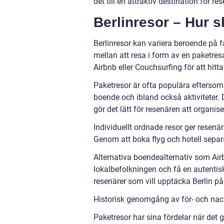
det till en attraktiv destination för r
Berlinresor – Hur sk
Berlinresor kan variera beroende på 
mellan att resa i form av en paketres
Airbnb eller Couchsurfing för att hitt
Paketresor är ofta populära eftersom
boende och ibland också aktiviteter. D
gör det lätt för resenären att organise
Individuellt ordnade resor ger resenär
Genom att boka flyg och hotell separ
Alternativa boendealternativ som Air
lokalbefolkningen och få en autentisk
resenärer som vill upptäcka Berlin på
Historisk genomgång av för- och nack
Paketresor har sina fördelar när det 