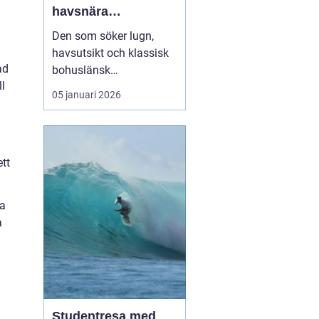
havsnära
upplevelser på
Den som söker lugn,
västkustens pärla
havsutsikt och klassisk
ad
bohuslänsk
ll
skärgårdsmiljö hamnar
05 januari 2026
förr eller senare på
Marstrand. Ön lockar
med salta bad,
historiska miljöer och ett
tt
pulserande sommarliv.
För många...
ka
a
Studentresa med