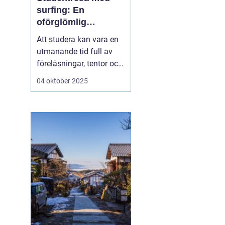
surfing: En
oförglömlig
upplevelse fylld av
Att studera kan vara en
vågor och
utmanande tid full av
gemenskap
föreläsningar, tentor och
den ständiga pressen att
04 oktober 2025
prestera. Men mitt i allt
är det viktigt att ge sig
själv en paus och ladda
batterierna. Vad kan då
vara bättre ä...