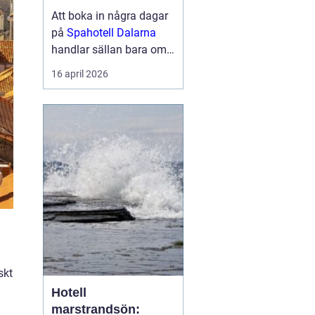
berg
Att boka in några dagar
på
Spahotell Dalarna
handlar sällan bara om
att få en massage eller
16 april 2026
ta ett dopp i en varm
källa. För många
handlar det lika mycket
om naturen, tystnaden
och känslan av att kliva
åt sidan från...
skt
Hotell
marstrandsön: