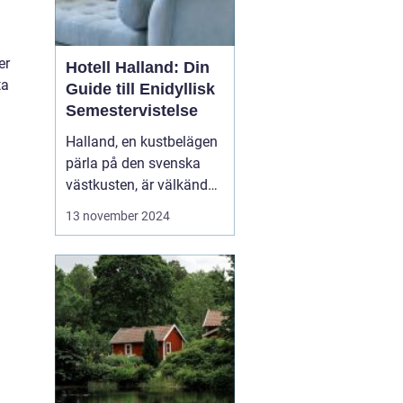
er
Hotell Halland: Din
ta
Guide till Enidyllisk
Semestervistelse
n
Halland, en kustbelägen
pärla på den svenska
västkusten, är välkänd
för sina praktfulla
13 november 2024
stränder, frodiga natur
och rika kulturarv. Från
stressfria
spaanläggningar till
familjevänliga seme...