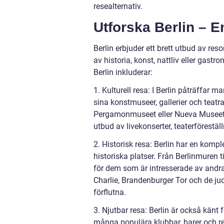
resealternativ.
Utforska Berlin – E
Berlin erbjuder ett brett utbud av reso
av historia, konst, nattliv eller gastr
Berlin inkluderar:
1. Kulturell resa: I Berlin påträffar 
sina konstmuseer, gallerier och teatr
Pergamonmuseet eller Nueva Museet, ä
utbud av livekonserter, teaterförestäl
2. Historisk resa: Berlin har en kompl
historiska platser. Från Berlinmuren 
för dem som är intresserade av andra
Charlie, Brandenburger Tor och de ju
förflutna.
3. Njutbar resa: Berlin är också känt f
många populära klubbar, barer och re