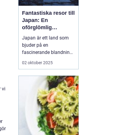
Fantastiska resor till
Japan: En
oförglömlig
upplevelse
Japan är ett land som
bjuder på en
fascinerande blandning
av gamla traditioner och
02 oktober 2025
modern innovation. För
den nyfikne resenären
är
Japan resor ett...
 vi
er
gör