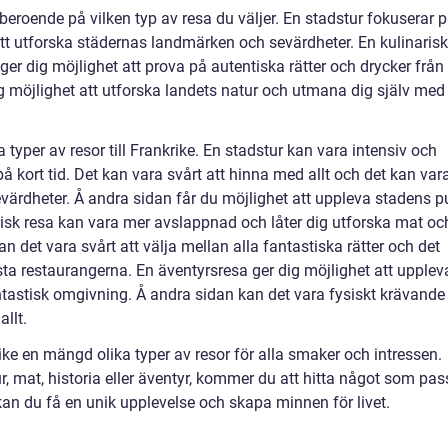
åt beroende på vilken typ av resa du väljer. En stadstur fokuserar 
att utforska städernas landmärken och sevärdheter. En kulinarisk
er dig möjlighet att prova på autentiska rätter och drycker från
ig möjlighet att utforska landets natur och utmana dig själv med
 typer av resor till Frankrike. En stadstur kan vara intensiv och
å kort tid. Det kan vara svårt att hinna med allt och det kan var
värdheter. Å andra sidan får du möjlighet att uppleva stadens p
risk resa kan vara mer avslappnad och låter dig utforska mat oc
an det vara svårt att välja mellan alla fantastiska rätter och det
sta restaurangerna. En äventyrsresa ger dig möjlighet att upplev
ntastisk omgivning. Å andra sidan kan det vara fysiskt krävande
llt.
e en mängd olika typer av resor för alla smaker och intressen.
r, mat, historia eller äventyr, kommer du att hitta något som pas
 kan du få en unik upplevelse och skapa minnen för livet.