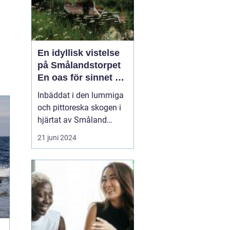
En idyllisk vistelse
på Smålandstorpet
En oas för sinnet på
svenska
Inbäddat i den lummiga
landsbygden
och pittoreska skogen i
hjärtat av Småland
påträffar besökaren en
21 juni 2024
pärla sällan skådad
Smålandstorpet. Från
det ögonblick däck rullar
över grusets knaster vid
grusvägens slut är stress
och stadens brus som
bortblåsta. Skogsgårde...