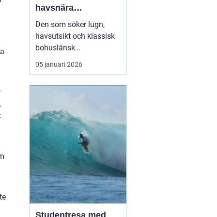
havsnära
upplevelser på
Den som söker lugn,
västkustens pärla
havsutsikt och klassisk
bohuslänsk
ra
skärgårdsmiljö hamnar
05 januari 2026
förr eller senare på
Marstrand. Ön lockar
r
med salta bad,
.
historiska miljöer och ett
k
pulserande sommarliv.
För många...
om
te
Studentresa med