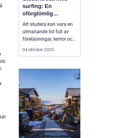
på
surfing: En
oförglömlig
upplevelse fylld av
Att studera kan vara en
vågor och
utmanande tid full av
gemenskap
föreläsningar, tentor och
den ständiga pressen att
04 oktober 2025
a
prestera. Men mitt i allt
uls
är det viktigt att ge sig
h
själv en paus och ladda
batterierna. Vad kan då
a
vara bättre ä...
sar