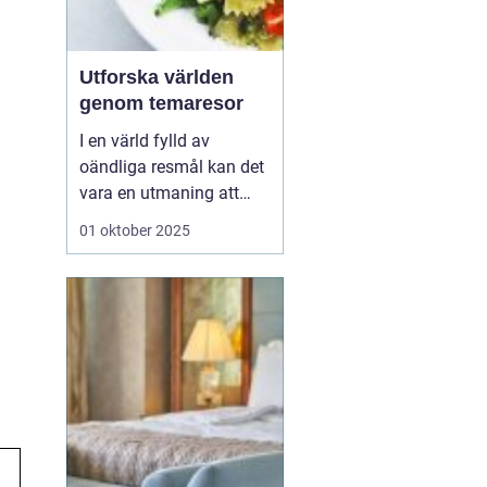
Utforska världen
genom temaresor
I en värld fylld av
oändliga resmål kan det
vara en utmaning att
välja rätt upplevelse.
01 oktober 2025
Många resenärer söker
mer än bara vackra vyer,
de vill skapa minnen och
fördjupa sina kunskaper
på resan...