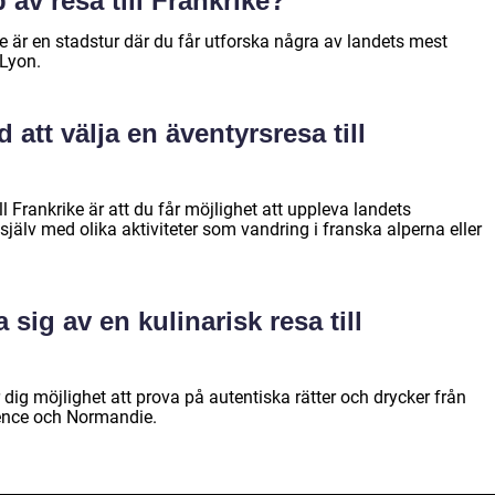
 av resa till Frankrike?
ike är en stadstur där du får utforska några av landets mest
 Lyon.
 att välja en äventyrsresa till
l Frankrike är att du får möjlighet att uppleva landets
jälv med olika aktiviteter som vandring i franska alperna eller
sig av en kulinarisk resa till
er dig möjlighet att prova på autentiska rätter och drycker från
ence och Normandie.