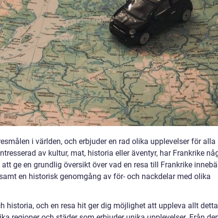
esmålen i världen, och erbjuder en rad olika upplevelser för alla
ntresserad av kultur, mat, historia eller äventyr, har Frankrike nå
att ge en grundlig översikt över vad en resa till Frankrike innebär
, samt en historisk genomgång av för- och nackdelar med olika
ch historia, och en resa hit ger dig möjlighet att uppleva allt detta
ika regioner och städer som erbjuder unika upplevelser. Från de