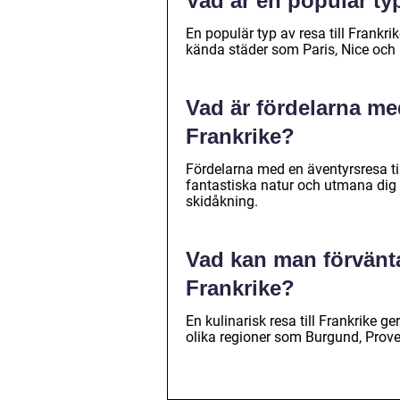
Vad är en populär typ
En populär typ av resa till Frankr
kända städer som Paris, Nice och
Vad är fördelarna med
Frankrike?
Fördelarna med en äventyrsresa til
fantastiska natur och utmana dig s
skidåkning.
Vad kan man förvänta 
Frankrike?
En kulinarisk resa till Frankrike g
olika regioner som Burgund, Prov