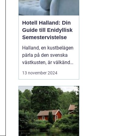
Hotell Halland: Din
Guide till Enidyllisk
Semestervistelse
Halland, en kustbelägen
pärla på den svenska
västkusten, är välkänd
för sina praktfulla
13 november 2024
stränder, frodiga natur
och rika kulturarv. Från
stressfria
spaanläggningar till
familjevänliga seme...