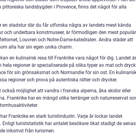
n pittoreska landsbygden i Provence, finns det något för alla
 är en stadstur där du får utforska några av landets mest kända
ktur och underbara konstmuseer, är förmodligen den mest populä
feltornet, Louvren och Notre-Dame-katedralen. Andra städer att
som alla har sin egen unika charm.
an en kulinarisk resa till Frankrike vara något för dig. Landet ä
h hela regioner är specialiserade på olika typer av mat och dryck
nce för sin grönsaksmat och Normandie för sin ost. En kulinaris
essa regioner och prova på autentiska rätter och drycker.
 också möjlighet att vandra i franska alperna, åka skidor eller
na. Frankrike har en mängd olika terränger och naturreservat s
utomhusaktiviteter.
har Frankrike en stark turistindustri. Varje år lockar landet
 Enligt turiststatistik har antalet besökare ökat stadigt de senas
de inkomst från turismen.