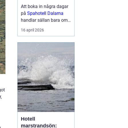
berg
Att boka in några dagar
på
Spahotell Dalarna
handlar sällan bara om
att få en massage eller
16 april 2026
ta ett dopp i en varm
källa. För många
handlar det lika mycket
om naturen, tystnaden
och känslan av att kliva
åt sidan från...
got
,
Hotell
marstrandsön:
n