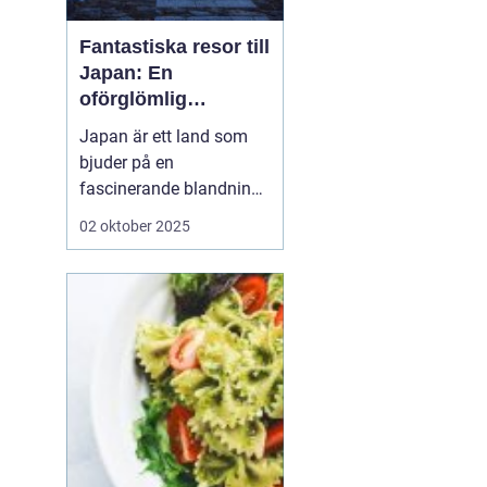
Fantastiska resor till
Japan: En
oförglömlig
upplevelse
Japan är ett land som
bjuder på en
fascinerande blandning
av gamla traditioner och
02 oktober 2025
modern innovation. För
den nyfikne resenären
är
Japan resor ett...