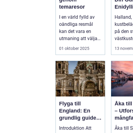
temaresor
Enidyll
Semest
I en värld fylld av
Halland,
e
oändliga resmål
kustbelä
kan det vara en
på den 
utmaning att välja
västkust
rät...
välkä...
01 oktober 2025
13 novem
Flyga till
Åka til
England: En
– Utfo
grundlig guide
mångfa
till resan
e skön
Introduktion Att
Åka till 
landet