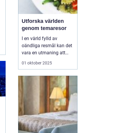
Utforska världen
genom temaresor
I en värld fylld av
oändliga resmål kan det
vara en utmaning att
välja rätt upplevelse.
01 oktober 2025
Många resenärer söker
mer än bara vackra vyer,
de vill skapa minnen och
fördjupa sina kunskaper
på resan...