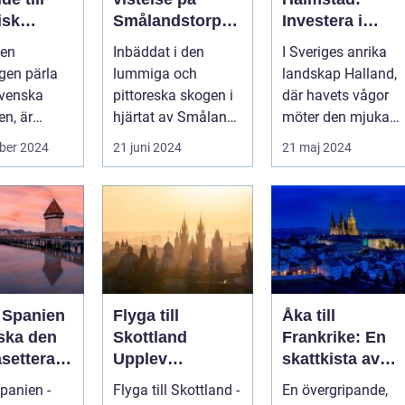
isk
Smålandstorpet
Investera i
ervistels
En oas för
inspiration och
 en
Inbäddat i den
I Sveriges anrika
sinnet på
effektivitet
gen pärla
lummiga och
landskap Halland,
svenska
svenska
pittoreska skogen i
där havets vågor
landsbygden
en, är
hjärtat av Småland
möter den mjuka
påträffar besökaren
sandstranden, l...
ber 2024
21 juni 2024
21 maj 2024
en pärla sälla...
l Spanien
Flyga till
Åka till
rska den
Skottland
Frankrike: En
setterad
Upplev
skattkista av
heten av
Skönheten i det
kultur, mat och
Spanien -
Flyga till Skottland -
En övergripande,
Skotska
historia