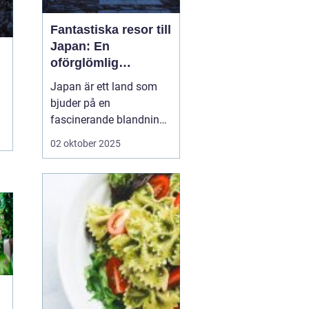
Fantastiska resor till
Japan: En
oförglömlig
upplevelse
Japan är ett land som
bjuder på en
fascinerande blandning
av gamla traditioner och
02 oktober 2025
modern innovation. För
den nyfikne resenären
är
Japan resor ett...