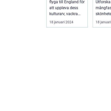
flyga till England för
Utforska
att uppleva dess
mångfas
kulturarv, vackra
skönhete
landskap och
Spanien,
18 januari 2024
18 januar
pulserande s...
som inte 