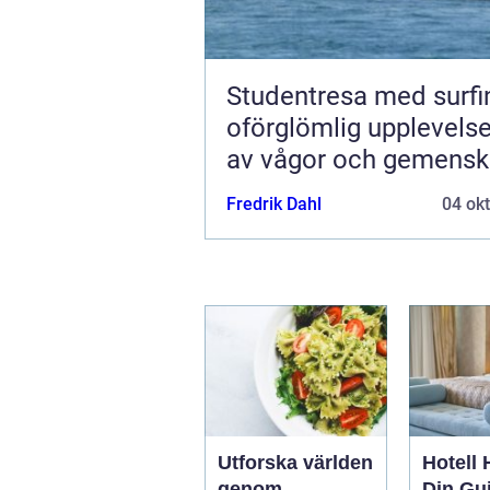
Studentresa med surfi
oförglömlig upplevelse
av vågor och gemens
Fredrik Dahl
04 ok
Utforska världen
Hotell 
genom
Din Gui