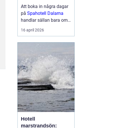
berg
Att boka in några dagar
på
Spahotell Dalarna
handlar sällan bara om
att få en massage eller
16 april 2026
ta ett dopp i en varm
källa. För många
handlar det lika mycket
om naturen, tystnaden
och känslan av att kliva
åt sidan från...
Hotell
marstrandsön: