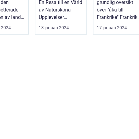
 den
En Resa till en Värld
grundlig översikt
Landskapet
etterade
av Natursköna
över "åka till
n av landet
Upplevelser
Frankrike" Frankrike
 ett land
Inledning:
är en destination
i 2024
18 januari 2024
17 januari 2024
bar...
Skottland, det my...
som ofta l...