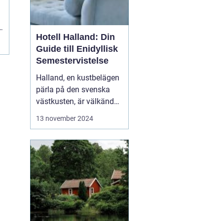
Hotell Halland: Din
Guide till Enidyllisk
Semestervistelse
Halland, en kustbelägen
pärla på den svenska
västkusten, är välkänd
för sina praktfulla
13 november 2024
stränder, frodiga natur
och rika kulturarv. Från
stressfria
spaanläggningar till
familjevänliga seme...