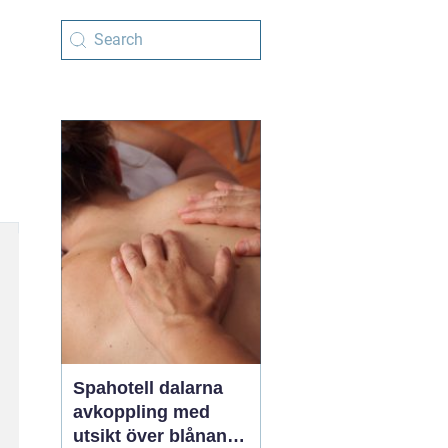
Spahotell dalarna
avkoppling med
utsikt över blånande