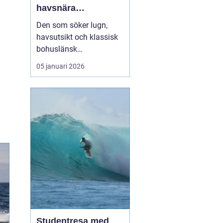
havsnära
upplevelser på
Den som söker lugn,
västkustens pärla
havsutsikt och klassisk
bohuslänsk
skärgårdsmiljö hamnar
05 januari 2026
förr eller senare på
Marstrand. Ön lockar
med salta bad,
historiska miljöer och ett
pulserande sommarliv.
För många...
Studentresa med