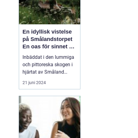
En idyllisk vistelse
på Smålandstorpet
En oas för sinnet på
svenska
Inbäddat i den lummiga
landsbygden
och pittoreska skogen i
hjärtat av Småland
påträffar besökaren en
21 juni 2024
pärla sällan skådad
Smålandstorpet. Från
det ögonblick däck rullar
över grusets knaster vid
grusvägens slut är stress
och stadens brus som
bortblåsta. Skogsgårde...