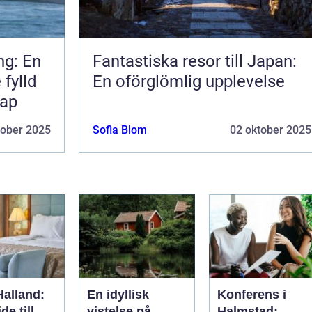
ng: En
Fantastiska resor till Japan:
 fylld
En oförglömlig upplevelse
kap
tober 2025
Sofia Blom
02 oktober 2025
Halland:
En idyllisk
Konferens i
de till
vistelse på
Halmstad: