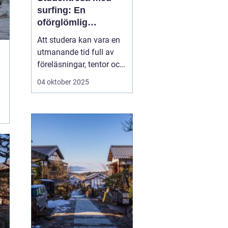
surfing: En
oförglömlig
upplevelse fylld av
Att studera kan vara en
vågor och
utmanande tid full av
gemenskap
föreläsningar, tentor och
den ständiga pressen att
04 oktober 2025
prestera. Men mitt i allt
är det viktigt att ge sig
själv en paus och ladda
batterierna. Vad kan då
vara bättre ä...