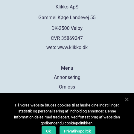
web:
www.klikko.dk
Menu
Annonsering
Om oss
Cookies
På vores website bruges cookies til at huske dine indstillinger,
Kontakta oss
statistik og personalisering af indhold og annoncer. Denne
Sitemap
information deles med tredjepart. Ved fortsat brug af websiden
godkender du cookiepolitikken.
Ok
Privatlivspolitik