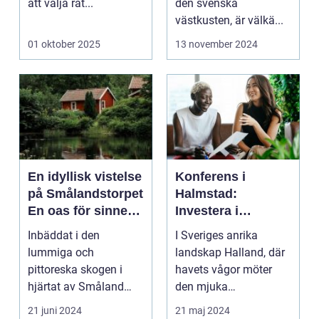
att välja rät...
den svenska
västkusten, är välkä...
01 oktober 2025
13 november 2024
En idyllisk vistelse
Konferens i
på Smålandstorpet
Halmstad:
En oas för sinnet
Investera i
på svenska
inspiration och
Inbäddat i den
I Sveriges anrika
landsbygden
effektivitet
lummiga och
landskap Halland, där
pittoreska skogen i
havets vågor möter
hjärtat av Småland
den mjuka
påträffar besökaren en
sandstranden, l...
21 juni 2024
21 maj 2024