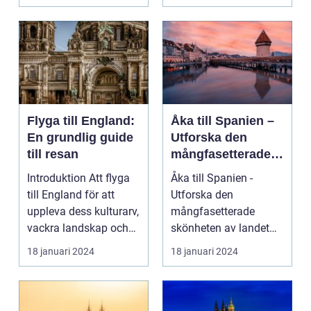
pärla sälla...
Flyga till England:
Åka till Spanien –
En grundlig guide
Utforska den
till resan
mångfasetterade
skönheten av
Introduktion Att flyga
Åka till Spanien -
landet
till England för att
Utforska den
uppleva dess kulturarv,
mångfasetterade
vackra landskap och
skönheten av landet
pulserande s...
Spanien, ett land som
18 januari 2024
18 januari 2024
inte bar...