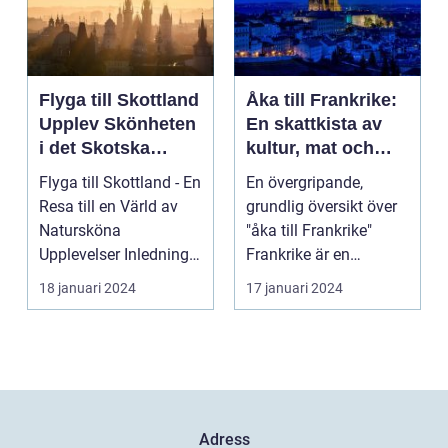
Flyga till Skottland
Åka till Frankrike:
Upplev Skönheten
En skattkista av
i det Skotska
kultur, mat och
Landskapet
historia
Flyga till Skottland - En
En övergripande,
Resa till en Värld av
grundlig översikt över
Natursköna
"åka till Frankrike"
Upplevelser Inledning:
Frankrike är en
Skottland, det my...
destination som ofta
18 januari 2024
17 januari 2024
l...
Adress