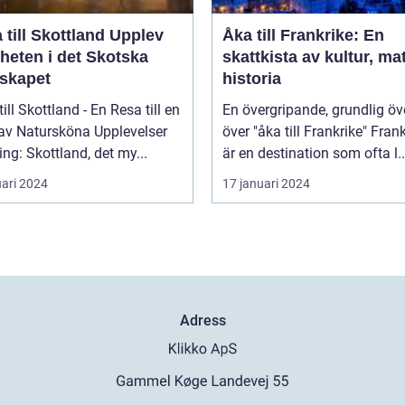
ill Skottland Upplev
Åka till Frankrike: En
heten i det Skotska
skattkista av kultur, ma
skapet
historia
till Skottland - En Resa till en
En övergripande, grundlig öv
 av Natursköna Upplevelser
över "åka till Frankrike" Frankrike
ing: Skottland, det my...
är en destination som ofta l..
uari 2024
17 januari 2024
Adress