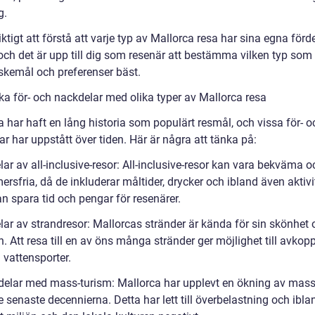
g.
iktigt att förstå att varje typ av Mallorca resa har sina egna förd
och det är upp till dig som resenär att bestämma vilken typ som
skemål och preferenser bäst.
ska för- och nackdelar med olika typer av Mallorca resa
 har haft en lång historia som populärt resmål, och vissa för- o
r har uppstått över tiden. Här är några att tänka på:
lar av all-inclusive-resor: All-inclusive-resor kan vara bekväma o
sfria, då de inkluderar måltider, drycker och ibland även aktivit
n spara tid och pengar för resenärer.
lar av strandresor: Mallorcas stränder är kända för sin skönhet 
n. Att resa till en av öns många stränder ger möjlighet till avkopp
 vattensporter.
delar med mass-turism: Mallorca har upplevt en ökning av mass
 senaste decennierna. Detta har lett till överbelastning och ibla