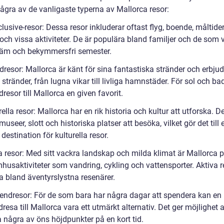
några av de vanligaste typerna av Mallorca resor:
nclusive-resor: Dessa resor inkluderar oftast flyg, boende, måltider
och vissa aktiviteter. De är populära bland familjer och de som v
äm och bekymmersfri semester.
dresor: Mallorca är känt för sina fantastiska stränder och erbjud
 stränder, från lugna vikar till livliga hamnstäder. För sol och b
dresor till Mallorca en given favorit.
rella resor: Mallorca har en rik historia och kultur att utforska. D
seer, slott och historiska platser att besöka, vilket gör det till 
destination för kulturella resor.
a resor: Med sitt vackra landskap och milda klimat är Mallorca p
husaktiviteter som vandring, cykling och vattensporter. Aktiva r
a bland äventyrslystna resenärer.
endresor: För de som bara har några dagar att spendera kan en
esa till Mallorca vara ett utmärkt alternativ. Det ger möjlighet a
a några av öns höjdpunkter på en kort tid.