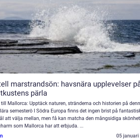
ell marstrandsön: havsnära upplevelser p
tkustens pärla
till Mallorca: Upptäck naturen, stränderna och historien på den
ära semesterö I Södra Europa finns det ingen brist på fantastis
ål att välja mellan, men få kan matcha den mångsidiga skönhe
harm som Mallorca har att erbjuda. ...
n
05 januari