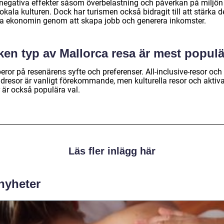
 negativa effekter såsom överbelastning och påverkan på miljön
okala kulturen. Dock har turismen också bidragit till att stärka 
la ekonomin genom att skapa jobb och generera inkomster.
ken typ av Mallorca resa är mest popul
eror på resenärens syfte och preferenser. All-inclusive-resor och
ndresor är vanligt förekommande, men kulturella resor och aktiv
 är också populära val.
Läs fler inlägg här
 nyheter