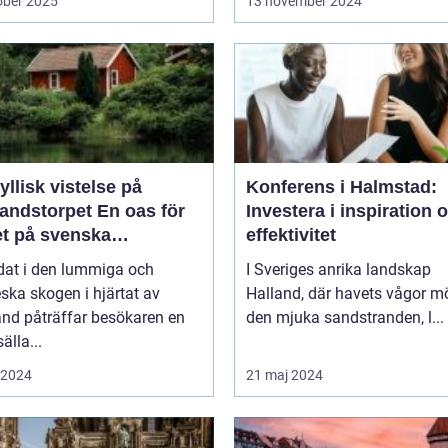
ober 2025
13 november 2024
yllisk vistelse på
Konferens i Halmstad:
storpet En oas för
Investera i inspiration 
et på svenska
effektivitet
sbygden
dat i den lummiga och
I Sveriges anrika landskap
eska skogen i hjärtat av
Halland, där havets vågor m
nd påträffar besökaren en
den mjuka sandstranden, l...
älla...
i 2024
21 maj 2024