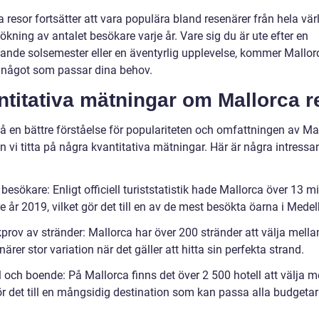
 resor fortsätter att vara populära bland resenärer från hela vär
kning av antalet besökare varje år. Vare sig du är ute efter en
ande solsemester eller en äventyrlig upplevelse, kommer Mallorc
 något som passar dina behov.
titativa mätningar om Mallorca r
få en bättre förståelse för populariteten och omfattningen av Ma
n vi titta på några kvantitativa mätningar. Här är några intressa
 besökare: Enligt officiell turiststatistik hade Mallorca över 13 mi
 år 2019, vilket gör det till en av de mest besökta öarna i Medel
rov av stränder: Mallorca har över 200 stränder att välja mellan
närer stor variation när det gäller att hitta sin perfekta strand.
l och boende: På Mallorca finns det över 2 500 hotell att välja m
gör det till en mångsidig destination som kan passa alla budgeta