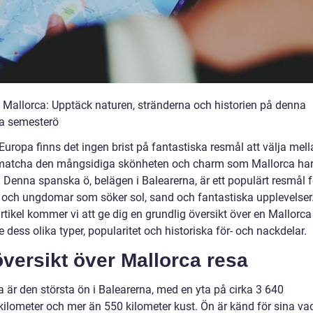
ll Mallorca: Upptäck naturen, stränderna och historien på denna
a semesterö
Europa finns det ingen brist på fantastiska resmål att välja mel
matcha den mångsidiga skönheten och charm som Mallorca har
. Denna spanska ö, belägen i Balearerna, är ett populärt resmål 
r och ungdomar som söker sol, sand och fantastiska upplevelser.
tikel kommer vi att ge dig en grundlig översikt över en Mallorca
e dess olika typer, popularitet och historiska för- och nackdelar.
versikt över Mallorca resa
 är den största ön i Balearerna, med en yta på cirka 3 640
kilometer och mer än 550 kilometer kust. Ön är känd för sina va