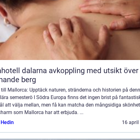
l dalarna avkoppling med utsikt över
nande berg
till Mallorca: Upptäck naturen, stränderna och historien på den
ära semesterö I Södra Europa finns det ingen brist på fantastis
ål att välja mellan, men få kan matcha den mångsidiga skönhe
harm som Mallorca har att erbjuda. ...
s Hedin
16 april