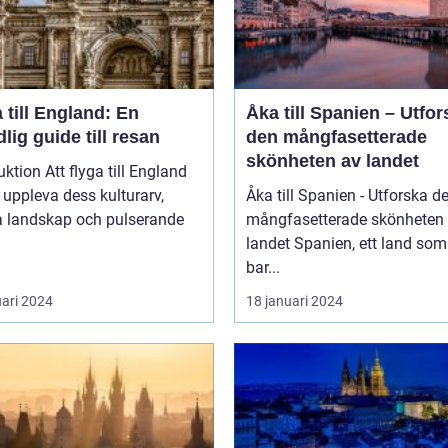
 till England: En
Åka till Spanien – Utfor
lig guide till resan
den mångfasetterade
skönheten av landet
uktion Att flyga till England
t uppleva dess kulturarv,
Åka till Spanien - Utforska d
a landskap och pulserande
mångfasetterade skönheten
landet Spanien, ett land som inte
bar...
uari 2024
18 januari 2024