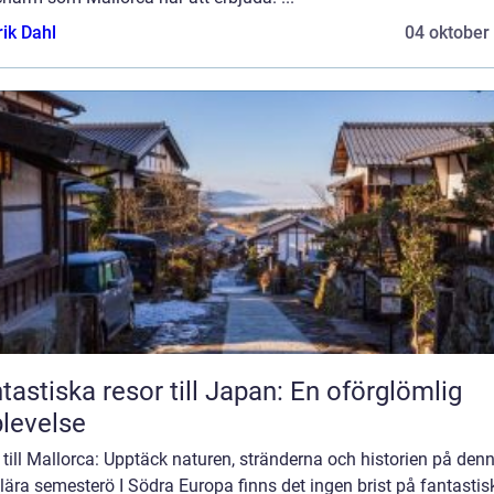
rik Dahl
04 oktober
tastiska resor till Japan: En oförglömlig
levelse
till Mallorca: Upptäck naturen, stränderna och historien på den
ära semesterö I Södra Europa finns det ingen brist på fantastis