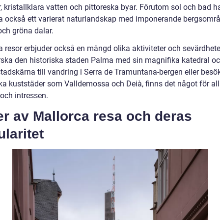
, kristallklara vatten och pittoreska byar. Förutom sol och bad h
a också ett varierat naturlandskap med imponerande bergsområ
och gröna dalar.
a resor erbjuder också en mängd olika aktiviteter och sevärdhete
orska den historiska staden Palma med sin magnifika katedral o
tadskärna till vandring i Serra de Tramuntana-bergen eller besö
ska kuststäder som Valldemossa och Deià, finns det något för al
och intressen.
r av Mallorca resa och deras
laritet