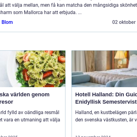
ål att välja mellan, men få kan matcha den mångsidiga skönhe
harm som Mallorca har att erbjuda. ...
a Blom
02 oktober
rska världen genom
Hotell Halland: Din Guide
resor
Enidyllisk Semestervist
ärld fylld av oändliga resmål
Halland, en kustbelägen pär
t vara en utmaning att välja
den svenska västkusten, är v