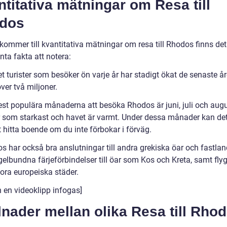
titativa mätningar om Resa till
dos
 kommer till kvantitativa mätningar om resa till Rhodos finns de
nta fakta att notera:
t turister som besöker ön varje år har stadigt ökat de senaste å
ver två miljoner.
st populära månaderna att besöka Rhodos är juni, juli och augus
r som starkast och havet är varmt. Under dessa månader kan de
t hitta boende om du inte förbokar i förväg.
s har också bra anslutningar till andra grekiska öar och fastlan
gelbundna färjeförbindelser till öar som Kos och Kreta, samt flyg
tora europeiska städer.
n en videoklipp infogas]
lnader mellan olika Resa till Rho