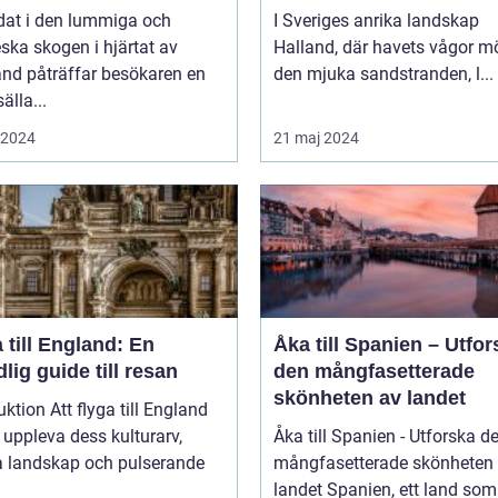
sbygden
dat i den lummiga och
I Sveriges anrika landskap
eska skogen i hjärtat av
Halland, där havets vågor m
nd påträffar besökaren en
den mjuka sandstranden, l...
älla...
i 2024
21 maj 2024
 till England: En
Åka till Spanien – Utfor
lig guide till resan
den mångfasetterade
skönheten av landet
uktion Att flyga till England
t uppleva dess kulturarv,
Åka till Spanien - Utforska d
a landskap och pulserande
mångfasetterade skönheten
landet Spanien, ett land som inte