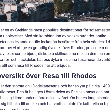
är en av Greklands mest populära destinationer för solsemeste
la upplevelser. Med sin kombination av vackra stränder, antika
ter och levande nattliv lockar ön besökare från hela världen. I 
kommer vi att ge en grundlig översikt över Rhodos, presentera de
 av resor som erbjuds, diskutera skillnaderna mellan dem och a
ka för- och nackdelar. Låt oss dyka in i denna fascinerande värl
 allt som resa till Rhodos har att erbjuda.
versikt över Resa till Rhodos
är den största ön i Dodekaneserna och har en yta på cirka 1400
kilometer. Den är belägen i östra delen av Egeiska havet och har
 solig klimat under större delen av året. Ön har en lång histori
 sig tillbaka till antiken och har varit en plats för kulturella och p
er genom tiderna.