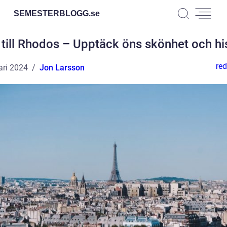
SEMESTERBLOGG.
se
till Rhodos – Upptäck öns skönhet och hi
red
ari 2024
Jon Larsson