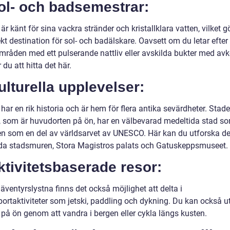
ol- och badsemestrar:
r känt för sina vackra stränder och kristallklara vatten, vilket gör
kt destination för sol- och badälskare. Oavsett om du letar efter 
mråden med ett pulserande nattliv eller avskilda bukter med avk
u att hitta det här.
ulturella upplevelser:
ar en rik historia och är hem för flera antika sevärdheter. Stad
 som är huvudorten på ön, har en välbevarad medeltida stad so
n som en del av världsarvet av UNESCO. Här kan du utforska d
da stadsmuren, Stora Magistros palats och Gatuskeppsmuseet.
ktivitetsbaserade resor:
äventyrslystna finns det också möjlighet att delta i
portaktiviteter som jetski, paddling och dykning. Du kan också u
 på ön genom att vandra i bergen eller cykla längs kusten.