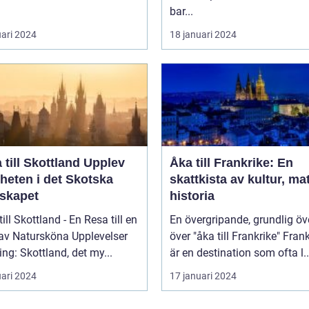
bar...
uari 2024
18 januari 2024
ill Skottland Upplev
Åka till Frankrike: En
heten i det Skotska
skattkista av kultur, ma
skapet
historia
till Skottland - En Resa till en
En övergripande, grundlig öv
 av Natursköna Upplevelser
över "åka till Frankrike" Frankrike
ing: Skottland, det my...
är en destination som ofta l..
uari 2024
17 januari 2024