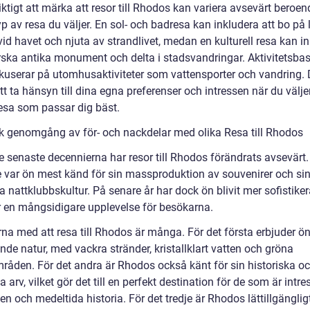
iktigt att märka att resor till Rhodos kan variera avsevärt beroe
yp av resa du väljer. En sol- och badresa kan inkludera att bo på 
vid havet och njuta av strandlivet, medan en kulturell resa kan i
orska antika monument och delta i stadsvandringar. Aktivitetsba
okuserar på utomhusaktiviteter som vattensporter och vandring. 
att ta hänsyn till dina egna preferenser och intressen när du välje
resa som passar dig bäst.
sk genomgång av för- och nackdelar med olika Resa till Rhodos
e senaste decennierna har resor till Rhodos förändrats avsevärt.
e var ön mest känd för sin massproduktion av souvenirer och si
a nattklubbskultur. På senare år har dock ön blivit mer sofistike
r en mångsidigare upplevelse för besökarna.
rna med att resa till Rhodos är många. För det första erbjuder ö
de natur, med vackra stränder, kristallklart vatten och gröna
råden. För det andra är Rhodos också känt för sin historiska o
la arv, vilket gör det till en perfekt destination för de som är intr
en och medeltida historia. För det tredje är Rhodos lättillgänglig