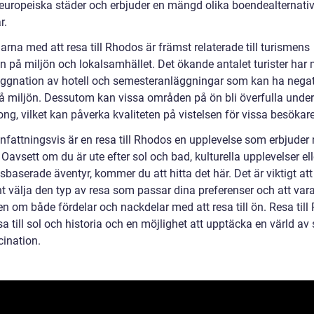
uropeiska städer och erbjuder en mängd olika boendealternativ 
r.
rna med att resa till Rhodos är främst relaterade till turismens
n på miljön och lokalsamhället. Det ökande antalet turister har
ggnation av hotell och semesteranläggningar som kan ha negat
på miljön. Dessutom kan vissa områden på ön bli överfulla under
g, vilket kan påverka kvaliteten på vistelsen för vissa besökare
attningsvis är en resa till Rhodos en upplevelse som erbjuder
. Oavsett om du är ute efter sol och bad, kulturella upplevelser ell
tsbaserade äventyr, kommer du att hitta det här. Det är viktigt att
t välja den typ av resa som passar dina preferenser och att var
n om både fördelar och nackdelar med att resa till ön. Resa til
sa till sol och historia och en möjlighet att upptäcka en värld av
cination.