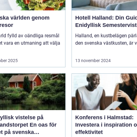
rska världen genom
Hotell Halland: Din Guide
resor
Enidyllisk Semestervist
ärld fylld av oändliga resmål
Halland, en kustbelägen pär
t vara en utmaning att välja
den svenska västkusten, är v
ober 2025
13 november 2024
yllisk vistelse på
Konferens i Halmstad:
storpet En oas för
Investera i inspiration 
et på svenska
effektivitet