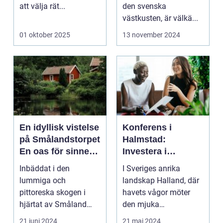
att välja rät...
den svenska
västkusten, är välkä...
01 oktober 2025
13 november 2024
En idyllisk vistelse
Konferens i
på Smålandstorpet
Halmstad:
En oas för sinnet
Investera i
på svenska
inspiration och
Inbäddat i den
I Sveriges anrika
landsbygden
effektivitet
lummiga och
landskap Halland, där
pittoreska skogen i
havets vågor möter
hjärtat av Småland
den mjuka
påträffar besökaren en
sandstranden, l...
21 juni 2024
21 maj 2024