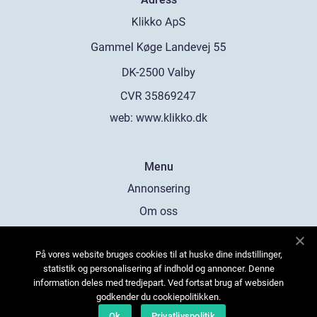
web:
www.klikko.dk
Menu
Annonsering
Om oss
Cookies
På vores website bruges cookies til at huske dine indstillinger,
Kontakta oss
statistik og personalisering af indhold og annoncer. Denne
Sitemap
information deles med tredjepart. Ved fortsat brug af websiden
godkender du cookiepolitikken.
Ok
Privatlivspolitik