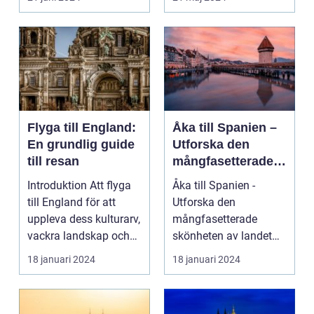
pärla sälla...
Flyga till England:
Åka till Spanien –
En grundlig guide
Utforska den
till resan
mångfasetterade
skönheten av
Introduktion Att flyga
Åka till Spanien -
landet
till England för att
Utforska den
uppleva dess kulturarv,
mångfasetterade
vackra landskap och
skönheten av landet
pulserande s...
Spanien, ett land som
18 januari 2024
18 januari 2024
inte bar...