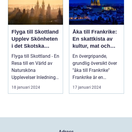
Flyga till Skottland
Åka till Frankrike:
Upplev Skönheten
En skattkista av
i det Skotska
kultur, mat och
Landskapet
historia
Flyga till Skottland - En
En övergripande,
Resa till en Värld av
grundlig översikt över
Natursköna
"åka till Frankrike"
Upplevelser Inledning:
Frankrike är en
Skottland, det my...
destination som ofta
18 januari 2024
17 januari 2024
l...
Adress