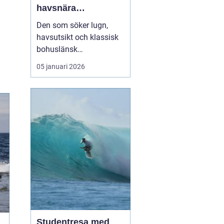
havsnära
upplevelser på
Den som söker lugn,
västkustens pärla
havsutsikt och klassisk
bohuslänsk
skärgårdsmiljö hamnar
05 januari 2026
förr eller senare på
Marstrand. Ön lockar
med salta bad,
historiska miljöer och ett
pulserande sommarliv.
För många...
Studentresa med