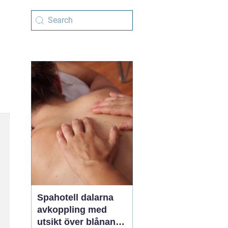
Spahotell dalarna
avkoppling med
utsikt över blånande