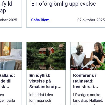
 fylld
En oförglömlig upplevelse
kap
tober 2025
Sofia Blom
02 oktober 2025
Halland:
En idyllisk
Konferens i
de till
vistelse på
Halmstad:
isk
Smålandstorpet
Investera i
ervistels
En oas för
inspiration och
 en
Inbäddat i den
I Sveriges anrika
sinnet på
effektivitet
gen pärla
lummiga och
landskap Halland,
svenska