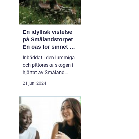
En idyllisk vistelse
på Smålandstorpet
En oas för sinnet på
svenska
Inbäddat i den lummiga
landsbygden
och pittoreska skogen i
hjärtat av Småland
påträffar besökaren en
21 juni 2024
pärla sällan skådad
Smålandstorpet. Från
det ögonblick däck rullar
över grusets knaster vid
grusvägens slut är stress
och stadens brus som
bortblåsta. Skogsgårde...