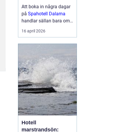
berg
Att boka in några dagar
på
Spahotell Dalarna
handlar sällan bara om
att få en massage eller
16 april 2026
ta ett dopp i en varm
källa. För många
handlar det lika mycket
om naturen, tystnaden
och känslan av att kliva
åt sidan från...
Hotell
marstrandsön: