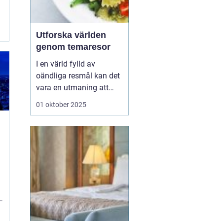
Utforska världen
genom temaresor
I en värld fylld av
oändliga resmål kan det
vara en utmaning att
välja rätt upplevelse.
01 oktober 2025
Många resenärer söker
mer än bara vackra vyer,
de vill skapa minnen och
fördjupa sina kunskaper
på resan...