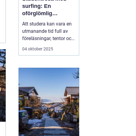
surfing: En
oförglömlig
upplevelse fylld av
Att studera kan vara en
vågor och
utmanande tid full av
gemenskap
föreläsningar, tentor och
den ständiga pressen att
04 oktober 2025
prestera. Men mitt i allt
är det viktigt att ge sig
själv en paus och ladda
batterierna. Vad kan då
vara bättre ä...