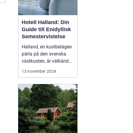
Hotell Halland: Din
Guide till Enidyllisk
Semestervistelse
Halland, en kustbelägen
pärla på den svenska
västkusten, är välkänd
för sina praktfulla
13 november 2024
stränder, frodiga natur
och rika kulturarv. Från
stressfria
spaanläggningar till
familjevänliga seme...