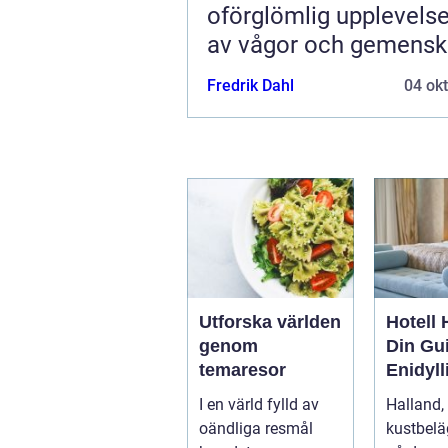
oförglömlig upplevelse
av vågor och gemens
Fredrik Dahl
04 ok
Utforska världen
Hotell 
genom
Din Gui
temaresor
Enidyll
Semest
I en värld fylld av
Halland,
e
oändliga resmål
kustbelä