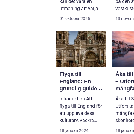
kan det vara en
på den 
utmaning att välja
västkust
rät...
välkä...
01 oktober 2025
13 novem
Flyga till
Åka til
England: En
– Utfo
grundlig guide
mångfa
till resan
e skön
Introduktion Att
Åka till 
landet
flyga till England för
Utforska
att uppleva dess
mångfas
kulturarv, vackra
skönhete
landskap och
Spanien,
18 januari 2024
18 januar