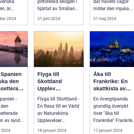
svenska
pittoreska skogen i
där havets vågor
landsbygden
en, är
hjärtat av Småland
möter den mjuka
påträffar besökaren
sandstranden, l...
ber 2024
21 juni 2024
21 maj 2024
en pärla sälla...
l Spanien
Flyga till
Åka till
rska den
Skottland
Frankrike: En
setterad
Upplev
skattkista av
heten av
Skönheten i det
kultur, mat och
Spanien -
Flyga till Skottland -
En övergripande,
Skotska
historia
 den
En Resa till en Värld
grundlig översikt
Landskapet
etterade
av Natursköna
över "åka till
n av landet
Upplevelser
Frankrike" Frankrike
 ett land
Inledning:
är en destination
i 2024
18 januari 2024
17 januari 2024