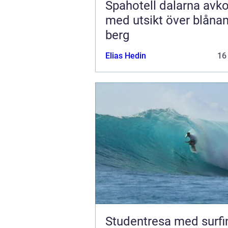
Spahotell dalarna avkoppling
med utsikt över blåna
berg
Elias Hedin
16
Studentresa med surfi