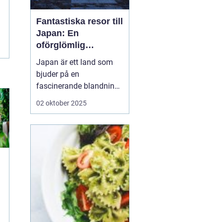
Fantastiska resor till
Japan: En
oförglömlig
upplevelse
Japan är ett land som
bjuder på en
fascinerande blandning
av gamla traditioner och
02 oktober 2025
modern innovation. För
den nyfikne resenären
är
Japan resor ett...