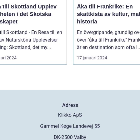
ill Skottland Upplev
Åka till Frankrike: En
heten i det Skotska
skattkista av kultur, ma
skapet
historia
till Skottland - En Resa till en
En övergripande, grundlig öv
 av Natursköna Upplevelser
över "åka till Frankrike" Frankrike
ing: Skottland, det my...
är en destination som ofta l..
uari 2024
17 januari 2024
Adress