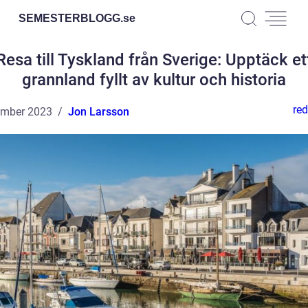
SEMESTERBLOGG.
se
Resa till Tyskland från Sverige: Upptäck et
grannland fyllt av kultur och historia
red
ember 2023
Jon Larsson