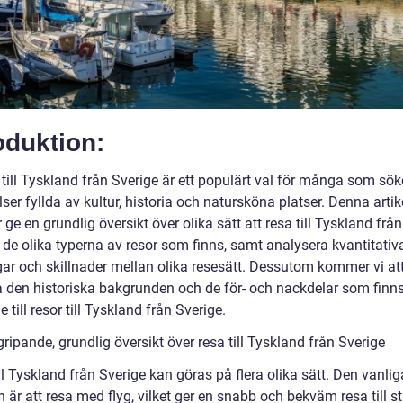
oduktion:
 till Tyskland från Sverige är ett populärt val för många som sök
ser fyllda av kultur, historia och natursköna platser. Denna artik
e en grundlig översikt över olika sätt att resa till Tyskland från
 de olika typerna av resor som finns, samt analysera kvantitativ
ar och skillnader mellan olika resesätt. Dessutom kommer vi at
a den historiska bakgrunden och de för- och nackdelar som finn
 till resor till Tyskland från Sverige.
ripande, grundlig översikt över resa till Tyskland från Sverige
ll Tyskland från Sverige kan göras på flera olika sätt. Den vanlig
är att resa med flyg, vilket ger en snabb och bekväm resa till s