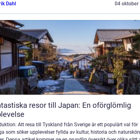
rik Dahl
04 oktober
tastiska resor till Japan: En oförglömlig
levelse
duktion: Att resa till Tyskland från Sverige är ett populärt val för
 som söker upplevelser fyllda av kultur, historia och naturskö
er. Denna artikel kommer ge en grundlig översikt över olika sätt 