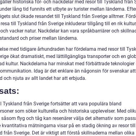
gäller historiska för- och nackdelar med resor till Tyskland från 
under lång tid funnits ett utbyte av turister mellan länderna. Eft
igets slut ökade resandet till Tyskland från Sverige alltmer. För
resa till Tyskland från Sverige inkluderar tillgång till en rik kultur
 och vacker natur. Nackdelar kan vara språkbarriärer och skillnad
standard och priser mellan länderna.
relse med tidigare århundraden har fördelarna med resor till Tys
rige ökat dramatiskt, med lättillgängliga transporter och en glob
rad kultur. Nackdelarna har minskat med förbättrade teknologier
ommunikation. Idag är det enklare än någonsin för svenskar att r
 och njuta av allt landet har att erbjuda.
sats:
ll Tyskland från Sverige fortsätter att vara populära bland
rsoner som söker kulturella och historiska upplevelser. Med olik
t såsom flyg och tåg kan resenärer välja det alternativ som pas
 kvantitativa mätningarna visar på en stadig ökning av resor till
 från Sverige. Det är viktigt att förstå skillnaderna mellan olika