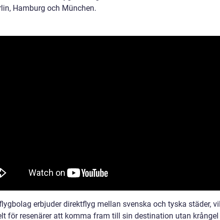
lin, Hamburg och München.
lygbolag erbjuder direktflyg mellan svenska och tyska städer, vi
lt för resenärer att komma fram till sin destination utan krångel 