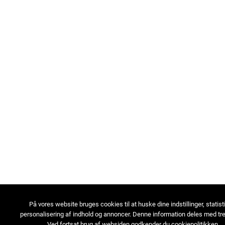
På vores website bruges cookies til at huske dine indstillinger, statist
personalisering af indhold og annoncer. Denne information deles med tre
Ved fortsat brug af websiden godkender du cookiepolitikken.