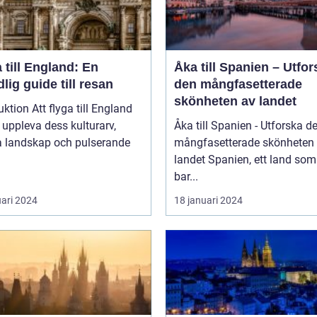
 till England: En
Åka till Spanien – Utfor
lig guide till resan
den mångfasetterade
skönheten av landet
uktion Att flyga till England
t uppleva dess kulturarv,
Åka till Spanien - Utforska d
a landskap och pulserande
mångfasetterade skönheten
landet Spanien, ett land som inte
bar...
uari 2024
18 januari 2024