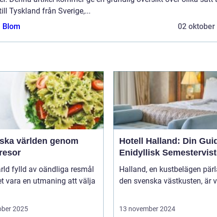
till Tyskland från Sverige,...
a Blom
02 oktober
rska världen genom
Hotell Halland: Din Guide
resor
Enidyllisk Semestervist
ärld fylld av oändliga resmål
Halland, en kustbelägen pär
t vara en utmaning att välja
den svenska västkusten, är v
ober 2025
13 november 2024