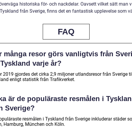
överväga historiska för- och nackdelar. Oavsett vilket sätt man vä
l Tyskland från Sverige, finns det en fantastisk upplevelse som vä
FAQ
 många resor görs vanligtvis från Sver
l Tyskland varje år?
 2019 gjordes det cirka 2,9 miljoner utlandsresor från Sverige til
and enligt statistik från Trafikverket.
ka är de populäraste resmålen i Tyskla
ån Sverige?
opuläraste resmålen i Tyskland från Sverige inkluderar städer 
in, Hamburg, München och Köln.