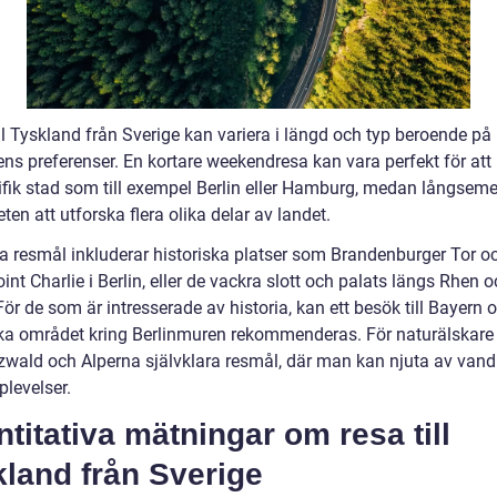
ll Tyskland från Sverige kan variera i längd och typ beroende på
ens preferenser. En kortare weekendresa kan vara perfekt för at
ifik stad som till exempel Berlin eller Hamburg, medan långseme
ten att utforska flera olika delar av landet.
a resmål inkluderar historiska platser som Brandenburger Tor o
nt Charlie i Berlin, eller de vackra slott och palats längs Rhen 
ör de som är intresserade av historia, kan ett besök till Bayern 
ska området kring Berlinmuren rekommenderas. För naturälskare
wald och Alperna självklara resmål, där man kan njuta av vand
plevelser.
titativa mätningar om resa till
land från Sverige