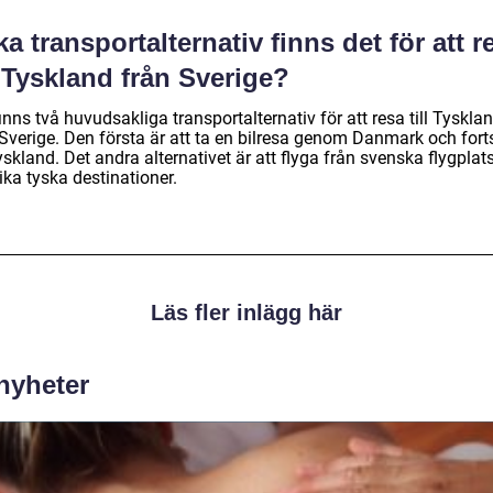
ka transportalternativ finns det för att r
l Tyskland från Sverige?
inns två huvudsakliga transportalternativ för att resa till Tyskla
 Sverige. Den första är att ta en bilresa genom Danmark och fort
Tyskland. Det andra alternativet är att flyga från svenska flygplat
olika tyska destinationer.
Läs fler inlägg här
 nyheter