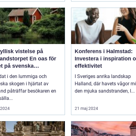
yllisk vistelse på
Konferens i Halmstad:
storpet En oas för
Investera i inspiration 
et på svenska
effektivitet
sbygden
dat i den lummiga och
I Sveriges anrika landskap
eska skogen i hjärtat av
Halland, där havets vågor m
nd påträffar besökaren en
den mjuka sandstranden, l...
älla...
i 2024
21 maj 2024