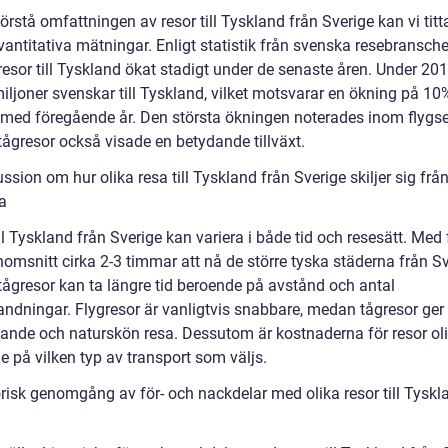
förstå omfattningen av resor till Tyskland från Sverige kan vi titt
vantitativa mätningar. Enligt statistik från svenska resebransch
resor till Tyskland ökat stadigt under de senaste åren. Under 201
iljoner svenskar till Tyskland, vilket motsvarar en ökning på 10
 med föregående år. Den största ökningen noterades inom flygse
ågresor också visade en betydande tillväxt.
ssion om hur olika resa till Tyskland från Sverige skiljer sig frå
a
ll Tyskland från Sverige kan variera i både tid och resesätt. Med f
nomsnitt cirka 2-3 timmar att nå de större tyska städerna från Sv
ågresor kan ta längre tid beroende på avstånd och antal
andningar. Flygresor är vanligtvis snabbare, medan tågresor ger
ande och naturskön resa. Dessutom är kostnaderna för resor ol
e på vilken typ av transport som väljs.
orisk genomgång av för- och nackdelar med olika resor till Tyskl