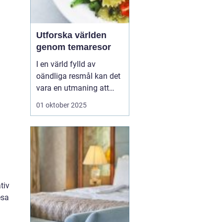
Utforska världen
genom temaresor
I en värld fylld av
oändliga resmål kan det
vara en utmaning att
välja rätt upplevelse.
01 oktober 2025
Många resenärer söker
mer än bara vackra vyer,
de vill skapa minnen och
fördjupa sina kunskaper
på resan...
tiv
esa