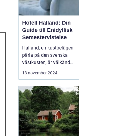
Hotell Halland: Din
Guide till Enidyllisk
Semestervistelse
Halland, en kustbelägen
pärla på den svenska
västkusten, är välkänd
för sina praktfulla
13 november 2024
stränder, frodiga natur
och rika kulturarv. Från
stressfria
spaanläggningar till
familjevänliga seme...