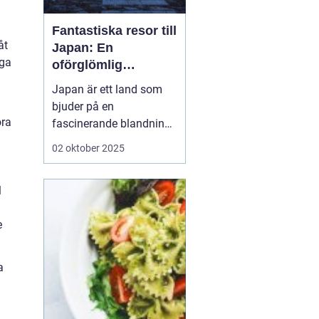
Fantastiska resor till
åt
Japan: En
iga
oförglömlig
upplevelse
Japan är ett land som
bjuder på en
öra
fascinerande blandning
av gamla traditioner och
02 oktober 2025
modern innovation. För
den nyfikne resenären
är
l
Japan resor ett...
e
a