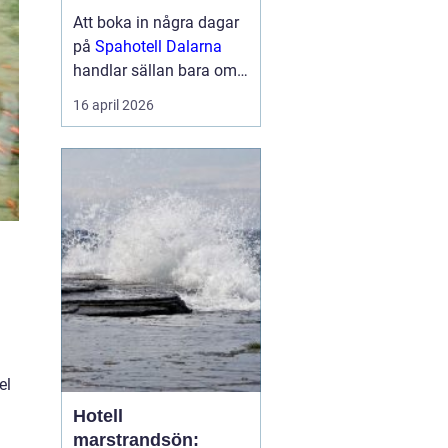
berg
Att boka in några dagar
på
Spahotell Dalarna
handlar sällan bara om
att få en massage eller
16 april 2026
ta ett dopp i en varm
källa. För många
handlar det lika mycket
om naturen, tystnaden
och känslan av att kliva
åt sidan från...
el
Hotell
marstrandsön: