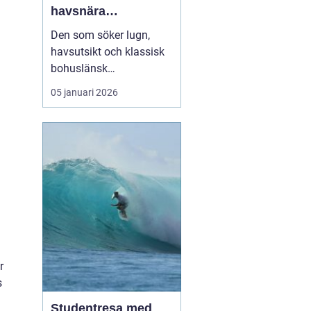
havsnära
upplevelser på
Den som söker lugn,
västkustens pärla
havsutsikt och klassisk
bohuslänsk
skärgårdsmiljö hamnar
05 januari 2026
förr eller senare på
Marstrand. Ön lockar
med salta bad,
historiska miljöer och ett
pulserande sommarliv.
För många...
r
s
Studentresa med