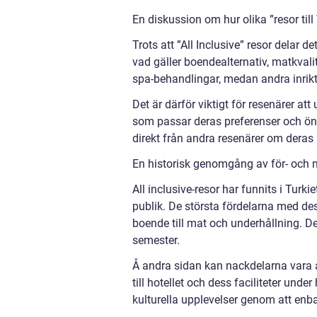
En diskussion om hur olika ”resor till 
Trots att ”All Inclusive” resor delar 
vad gäller boendealternativ, matkvalite
spa-behandlingar, medan andra inrikta
Det är därför viktigt för resenärer at
som passar deras preferenser och öns
direkt från andra resenärer om deras 
En historisk genomgång av för- och nac
All inclusive-resor har funnits i Turk
publik. De största fördelarna med dess
boende till mat och underhållning. De
semester.
Å andra sidan kan nackdelarna vara 
till hotellet och dess faciliteter unde
kulturella upplevelser genom att enb