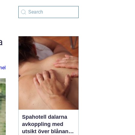
a
nel
Spahotell dalarna
avkoppling med
utsikt över blånande