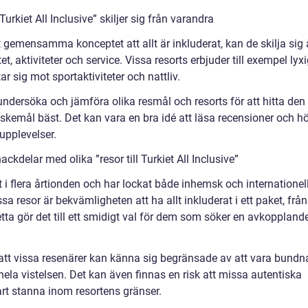
Turkiet All Inclusive” skiljer sig från varandra
det gemensamma konceptet att allt är inkluderat, kan de skilja sig 
t, aktiviteter och service. Vissa resorts erbjuder till exempel lyx
r sig mot sportaktiviteter och nattliv.
t undersöka och jämföra olika resmål och resorts för att hitta den
kemål bäst. Det kan vara en bra idé att läsa recensioner och h
upplevelser.
kdelar med olika ”resor till Turkiet All Inclusive”
iet i flera årtionden och har lockat både inhemsk och internationel
a resor är bekvämligheten att ha allt inkluderat i ett paket, från
tta gör det till ett smidigt val för dem som söker en avkoppland
att vissa resenärer kan känna sig begränsade av att vara bundn
r hela vistelsen. Det kan även finnas en risk att missa autentiska
art stanna inom resortens gränser.