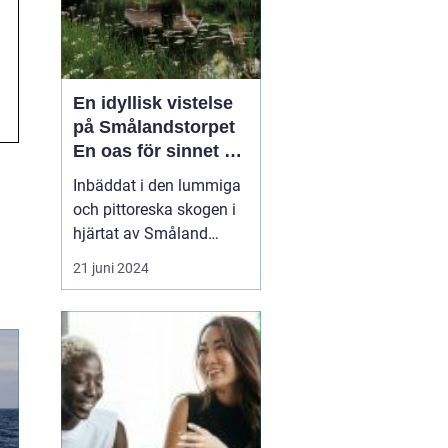
En idyllisk vistelse
på Smålandstorpet
En oas för sinnet på
svenska
Inbäddat i den lummiga
landsbygden
och pittoreska skogen i
hjärtat av Småland
påträffar besökaren en
21 juni 2024
pärla sällan skådad
Smålandstorpet. Från
det ögonblick däck rullar
över grusets knaster vid
grusvägens slut är stress
och stadens brus som
bortblåsta. Skogsgårde...