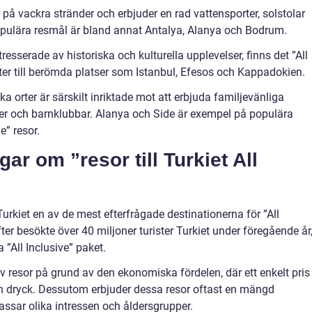
 på vackra stränder och erbjuder en rad vattensporter, solstolar
opulära resmål är bland annat Antalya, Alanya och Bodrum.
tresserade av historiska och kulturella upplevelser, finns det ”All
kter till berömda platser som Istanbul, Efesos och Kappadokien.
a orter är särskilt inriktade mot att erbjuda familjevänliga
tser och barnklubbar. Alanya och Side är exempel på populära
e” resor.
ar om ”resor till Turkiet All
 Turkiet en av de mest efterfrågade destinationerna för ”All
fter besökte över 40 miljoner turister Turkiet under föregående år
 ”All Inclusive” paket.
v resor på grund av den ekonomiska fördelen, där ett enkelt pris
och dryck. Dessutom erbjuder dessa resor oftast en mängd
assar olika intressen och åldersgrupper.