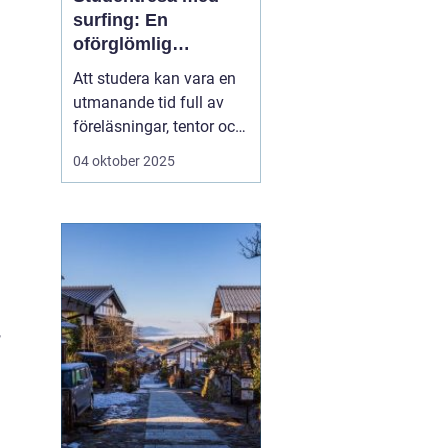
surfing: En
oförglömlig
upplevelse fylld av
Att studera kan vara en
vågor och
utmanande tid full av
gemenskap
föreläsningar, tentor och
den ständiga pressen att
04 oktober 2025
prestera. Men mitt i allt
är det viktigt att ge sig
själv en paus och ladda
batterierna. Vad kan då
vara bättre ä...
,