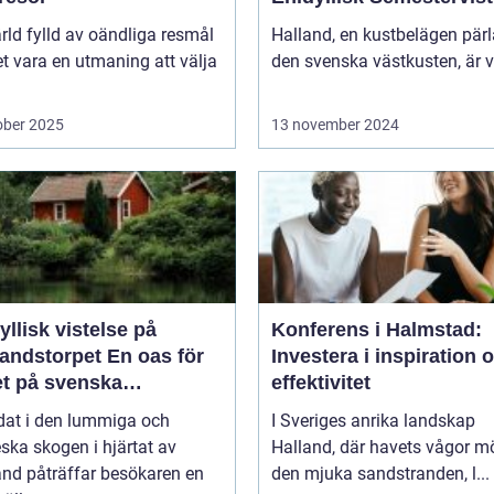
ärld fylld av oändliga resmål
Halland, en kustbelägen pär
t vara en utmaning att välja
den svenska västkusten, är v
ober 2025
13 november 2024
yllisk vistelse på
Konferens i Halmstad:
storpet En oas för
Investera i inspiration 
et på svenska
effektivitet
sbygden
dat i den lummiga och
I Sveriges anrika landskap
eska skogen i hjärtat av
Halland, där havets vågor m
nd påträffar besökaren en
den mjuka sandstranden, l...