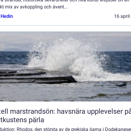
kt mix av avkoppling och ävent...
s Hedin
16 april
ell marstrandsön: havsnära upplevelser p
tkustens pärla
duktion: Rhodos, den största av de grekiska öarna i Dodekanese