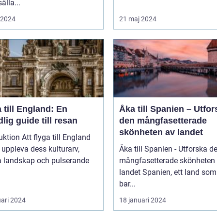
älla...
i 2024
21 maj 2024
 till England: En
Åka till Spanien – Utfor
lig guide till resan
den mångfasetterade
skönheten av landet
uktion Att flyga till England
t uppleva dess kulturarv,
Åka till Spanien - Utforska d
a landskap och pulserande
mångfasetterade skönheten
landet Spanien, ett land som inte
bar...
uari 2024
18 januari 2024