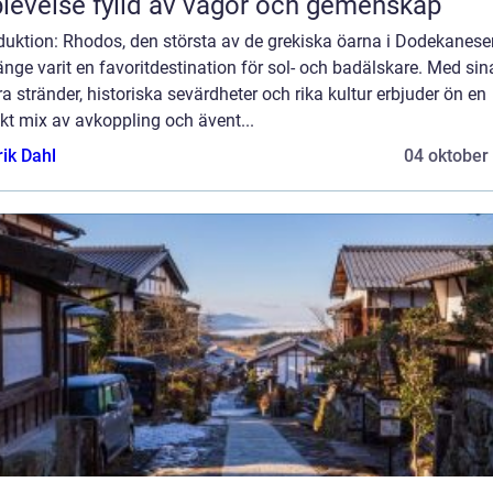
levelse fylld av vågor och gemenskap
duktion: Rhodos, den största av de grekiska öarna i Dodekanese
änge varit en favoritdestination för sol- och badälskare. Med sin
a stränder, historiska sevärdheter och rika kultur erbjuder ön en
kt mix av avkoppling och ävent...
rik Dahl
04 oktober