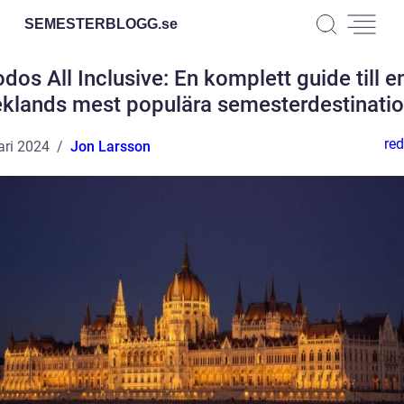
SEMESTERBLOGG.
se
dos All Inclusive: En komplett guide till e
eklands mest populära semesterdestinatio
red
ari 2024
Jon Larsson