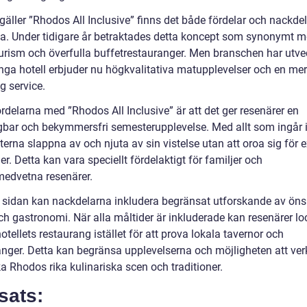
gäller ”Rhodos All Inclusive” finns det både fördelar och nackdel
a. Under tidigare år betraktades detta koncept som synonymt 
rism och överfulla buffetrestauranger. Men branschen har utve
ga hotell erbjuder nu högkvalitativa matupplevelser och en mer
g service.
rdelarna med ”Rhodos All Inclusive” är att det ger resenärer en
gbar och bekymmersfri semesterupplevelse. Med allt som ingår i
erna slappna av och njuta av sin vistelse utan att oroa sig för e
r. Detta kan vara speciellt fördelaktigt för familjer och
edvetna resenärer.
 sidan kan nackdelarna inkludera begränsat utforskande av öns
ch gastronomi. När alla måltider är inkluderade kan resenärer lo
otellets restaurang istället för att prova lokala tavernor och
anger. Detta kan begränsa upplevelserna och möjligheten att ver
a Rhodos rika kulinariska scen och traditioner.
sats: