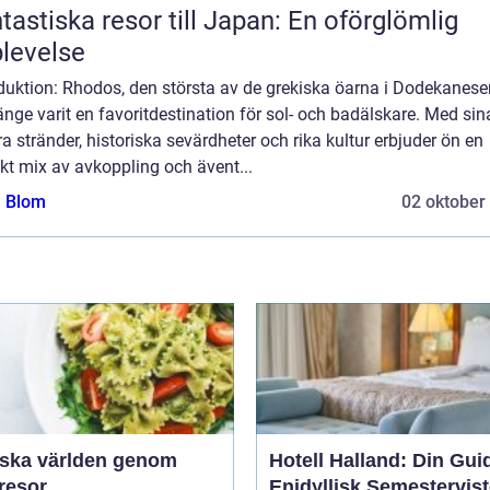
tastiska resor till Japan: En oförglömlig
levelse
duktion: Rhodos, den största av de grekiska öarna i Dodekanese
änge varit en favoritdestination för sol- och badälskare. Med sin
a stränder, historiska sevärdheter och rika kultur erbjuder ön en
kt mix av avkoppling och ävent...
a Blom
02 oktober
rska världen genom
Hotell Halland: Din Guide
resor
Enidyllisk Semestervist