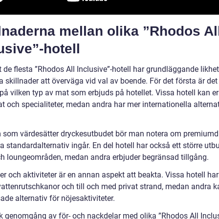
lnaderna mellan olika ”Rhodos Al
usive”-hotell
t de flesta ”Rhodos All Inclusive”-hotell har grundläggande likhet
a skillnader att överväga vid val av boende. För det första är det 
a på vilken typ av mat som erbjuds på hotellet. Vissa hotell kan e
t och specialiteter, medan andra har mer internationella alternat
 som värdesätter dryckesutbudet bör man notera om premiumd
ra standardalternativ ingår. En del hotell har också ett större utb
ch loungeområden, medan andra erbjuder begränsad tillgång.
ter och aktiviteter är en annan aspekt att beakta. Vissa hotell har
 vattenrutschkanor och till och med privat strand, medan andra 
de alternativ för nöjesaktiviteter.
sk genomgång av för- och nackdelar med olika ”Rhodos All Inclu