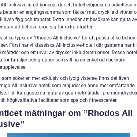
ll Inclusive är ett koncept där ett hotell erbjuder en paketlösnin
a betalar en engångssumma som täcker mat, dryck, aktiviteter 
ll även flyg och transfer. Detta innebär att besökare kan njuta av
 utan att behöva oroa sig för extra utgifter.
s olika typer av ”Rhodos All Inclusive” för att passa olika behov
ser. Först har vi klassiska All Inclusive-hotell där gästerna har ti
fé-måltider och ett urval av drycker inkluderat i priset. Dessa hotel
a för familjer och grupper som vill ha en enkel och bekväm
rupplevelse.
 som söker en mer exklusiv och lyxig vistelse, finns det även
rniga All Inclusive-hotell som erbjuder en ännu mer omfattande
lse. Här kan gästerna njuta av gourmetmåltider, premiumdrycke
 till högkvalitativa faciliteter som spa och fitnesscenter.
nticet mätningar om ”Rhodos All
usive”