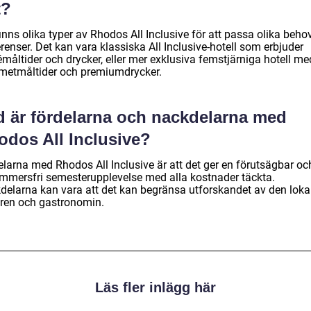
t?
inns olika typer av Rhodos All Inclusive för att passa olika beho
renser. Det kan vara klassiska All Inclusive-hotell som erbjuder
måltider och drycker, eller mer exklusiva femstjärniga hotell me
metmåltider och premiumdrycker.
d är fördelarna och nackdelarna med
odos All Inclusive?
elarna med Rhodos All Inclusive är att det ger en förutsägbar oc
mmersfri semesterupplevelse med alla kostnader täckta.
delarna kan vara att det kan begränsa utforskandet av den loka
uren och gastronomin.
Läs fler inlägg här