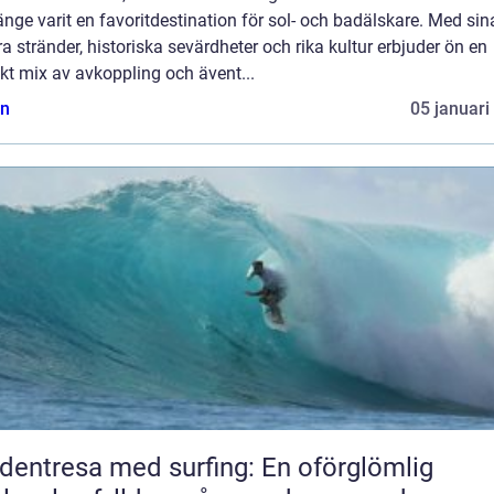
änge varit en favoritdestination för sol- och badälskare. Med sin
a stränder, historiska sevärdheter och rika kultur erbjuder ön en
kt mix av avkoppling och ävent...
n
05 januari
dentresa med surfing: En oförglömlig