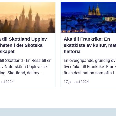
ill Skottland Upplev
Åka till Frankrike: En
heten i det Skotska
skattkista av kultur, ma
skapet
historia
till Skottland - En Resa till en
En övergripande, grundlig öv
 av Natursköna Upplevelser
över "åka till Frankrike" Frankrike
ing: Skottland, det my...
är en destination som ofta l..
uari 2024
17 januari 2024