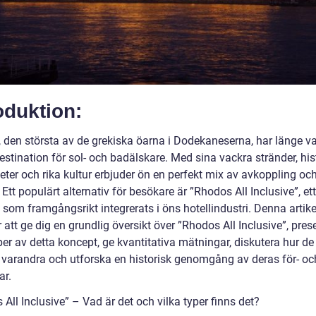
oduktion:
 den största av de grekiska öarna i Dodekaneserna, har länge va
estination för sol- och badälskare. Med sina vackra stränder, his
eter och rika kultur erbjuder ön en perfekt mix av avkoppling oc
 Ett populärt alternativ för besökare är ”Rhodos All Inclusive”, ett
som framgångsrikt integrerats i öns hotellindustri. Denna artike
tt ge dig en grundlig översikt över ”Rhodos All Inclusive”, pres
per av detta koncept, ge kvantitativa mätningar, diskutera hur de 
n varandra och utforska en historisk genomgång av deras för- oc
ar.
All Inclusive” – Vad är det och vilka typer finns det?