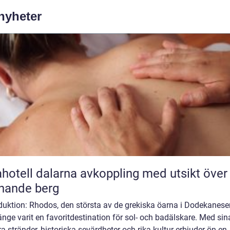
 nyheter
l dalarna avkoppling med utsikt över
nande berg
duktion: Rhodos, den största av de grekiska öarna i Dodekanese
änge varit en favoritdestination för sol- och badälskare. Med sin
a stränder, historiska sevärdheter och rika kultur erbjuder ön en