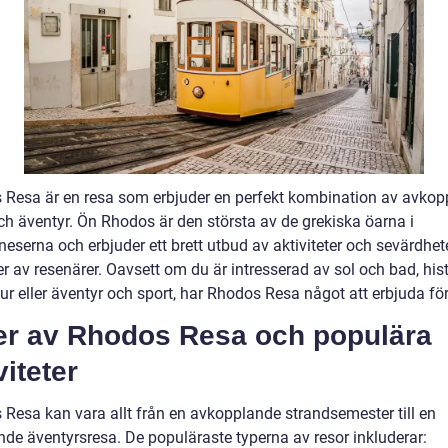
 Resa är en resa som erbjuder en perfekt kombination av avkopp
och äventyr. Ön Rhodos är den största av de grekiska öarna i
serna och erbjuder ett brett utbud av aktiviteter och sevärdhete
er av resenärer. Oavsett om du är intresserad av sol och bad, his
ur eller äventyr och sport, har Rhodos Resa något att erbjuda för
er av Rhodos Resa och populära
viteter
 Resa kan vara allt från en avkopplande strandsemester till en
de äventyrsresa. De populäraste typerna av resor inkluderar: