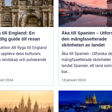
 till England: En
Åka till Spanien – Utfor
lig guide till resan
den mångfasetterade
skönheten av landet
uktion Att flyga till England
t uppleva dess kulturarv,
Åka till Spanien - Utforska d
a landskap och pulserande
mångfasetterade skönheten
landet Spanien, ett land som inte
bar...
uari 2024
18 januari 2024