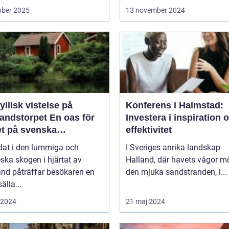
ober 2025
13 november 2024
yllisk vistelse på
Konferens i Halmstad:
storpet En oas för
Investera i inspiration 
et på svenska
effektivitet
sbygden
dat i den lummiga och
I Sveriges anrika landskap
eska skogen i hjärtat av
Halland, där havets vågor m
nd påträffar besökaren en
den mjuka sandstranden, l...
älla...
i 2024
21 maj 2024