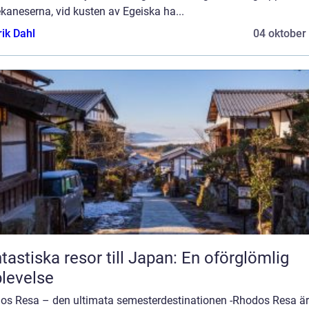
kaneserna, vid kusten av Egeiska ha...
rik Dahl
04 oktober
tastiska resor till Japan: En oförglömlig
levelse
os Resa – den ultimata semesterdestinationen -Rhodos Resa är