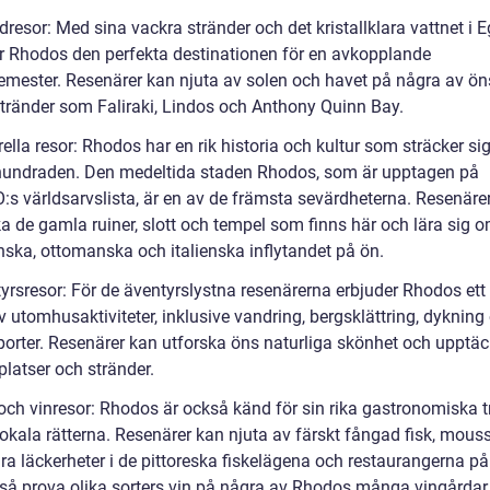
dresor: Med sina vackra stränder och det kristallklara vattnet i 
är Rhodos den perfekta destinationen för en avkopplande
emester. Resenärer kan njuta av solen och havet på några av ö
tränder som Faliraki, Lindos och Anthony Quinn Bay.
rella resor: Rhodos har en rik historia och kultur som sträcker si
rhundraden. Den medeltida staden Rhodos, som är upptagen på
s världsarvslista, är en av de främsta sevärdheterna. Resenäre
a de gamla ruiner, slott och tempel som finns här och lära sig o
nska, ottomanska och italienska inflytandet på ön.
yrsresor: För de äventyrslystna resenärerna erbjuder Rhodos ett 
 utomhusaktiviteter, inklusive vandring, bergsklättring, dykning
porter. Resenärer kan utforska öns naturliga skönhet och upptä
latser och stränder.
 och vinresor: Rhodos är också känd för sin rika gastronomiska t
lokala rätterna. Resenärer kan njuta av färskt fångad fisk, mous
ra läckerheter i de pittoreska fiskelägena och restaurangerna på
så prova olika sorters vin på några av Rhodos många vingårdar