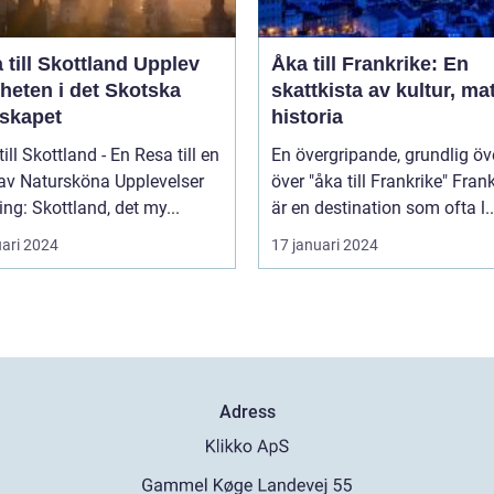
ill Skottland Upplev
Åka till Frankrike: En
heten i det Skotska
skattkista av kultur, ma
skapet
historia
till Skottland - En Resa till en
En övergripande, grundlig öv
 av Natursköna Upplevelser
över "åka till Frankrike" Frankrike
ing: Skottland, det my...
är en destination som ofta l..
uari 2024
17 januari 2024
Adress