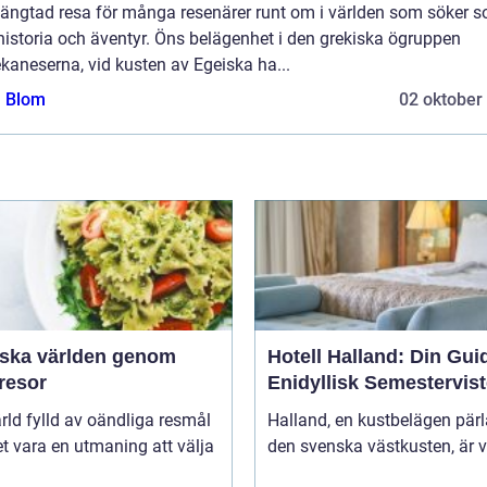
längtad resa för många resenärer runt om i världen som söker so
historia och äventyr. Öns belägenhet i den grekiska ögruppen
kaneserna, vid kusten av Egeiska ha...
a Blom
02 oktober
rska världen genom
Hotell Halland: Din Guide
resor
Enidyllisk Semestervist
ärld fylld av oändliga resmål
Halland, en kustbelägen pär
t vara en utmaning att välja
den svenska västkusten, är v