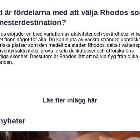
d är fördelarna med att välja Rhodos s
mesterdestination?
s erbjuder en bred variation av aktiviteter och sevärdheter, vilke
et finns något för alla. Du kan njuta av vackra stränder, upptäck
oriska platser som den medeltida staden Rhodos, delta i vattensp
ventyrsaktiviteter, prova lokala delikatesser och utforska öns
liga skönhet. Dessutom är Rhodos lätt att nå via flyg från olika 
rlden.
Läs fler inlägg här
 nyheter