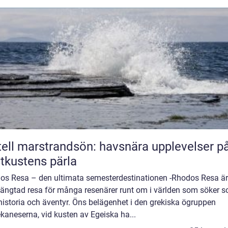
ell marstrandsön: havsnära upplevelser p
tkustens pärla
os Resa – den ultimata semesterdestinationen -Rhodos Resa är
längtad resa för många resenärer runt om i världen som söker so
historia och äventyr. Öns belägenhet i den grekiska ögruppen
kaneserna, vid kusten av Egeiska ha...