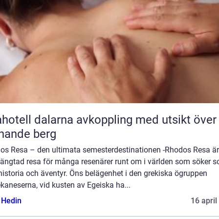
l dalarna avkoppling med utsikt över
nande berg
os Resa – den ultimata semesterdestinationen -Rhodos Resa är
längtad resa för många resenärer runt om i världen som söker so
historia och äventyr. Öns belägenhet i den grekiska ögruppen
kaneserna, vid kusten av Egeiska ha...
s Hedin
16 april