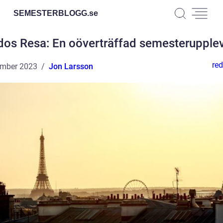
SEMESTERBLOGG.
se
os Resa: En oöverträffad semesterupple
red
ember 2023
Jon Larsson