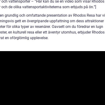
r och vattensporter – ”Här kan du se en video som visar Rhodos
 och de olika vattensportaktiviteterna som erbjuds på ön.”]
n grundlig och omfattande presentation av Rhodos Resa har vi
ningsvis gett en övergripande uppfattning om dess attraktioner
ter för olika typer av resenärer. Oavsett om du föredrar en lugn
ter, en kulturell resa eller ett äventyr utomhus, erbjuder Rhodo
rat en oförglömlig upplevelse.