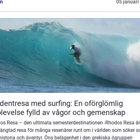
n
05 januari
dentresa med surfing: En oförglömlig
levelse fylld av vågor och gemenskap
os Resa – den ultimata semesterdestinationen -Rhodos Resa är
längtad resa för många resenärer runt om i världen som söker so
historia och äventyr. Öns belägenhet i den grekiska ögruppen