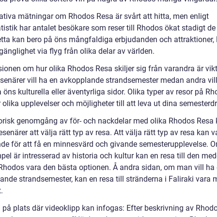
tativa mätningar om Rhodos Resa är svårt att hitta, men enligt
atistik har antalet besökare som reser till Rhodos ökat stadigt d
etta kan bero på öns mångfaldiga erbjudanden och attraktioner,
lgänglighet via flyg från olika delar av världen.
ionen om hur olika Rhodos Resa skiljer sig från varandra är vikt
esenärer vill ha en avkopplande strandsemester medan andra vil
 öns kulturella eller äventyrliga sidor. Olika typer av resor på R
 olika upplevelser och möjligheter till att leva ut dina semester
torisk genomgång av för- och nackdelar med olika Rhodos Resa
esenärer att välja rätt typ av resa. Att välja rätt typ av resa kan v
de för att få en minnesvärd och givande semesterupplevelse.
mpel är intresserad av historia och kultur kan en resa till den med
Rhodos vara den bästa optionen. Å andra sidan, om man vill ha
nde strandsemester, kan en resa till stränderna i Faliraki vara 
.
g på plats där videoklipp kan infogas: Efter beskrivning av Rhod