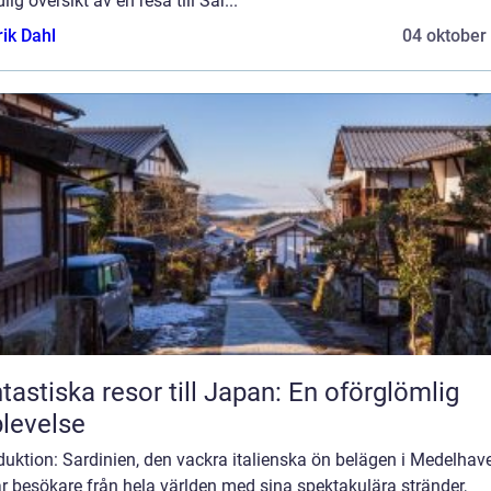
lig översikt av en resa till Sar...
rik Dahl
04 oktober
tastiska resor till Japan: En oförglömlig
levelse
duktion: Sardinien, den vackra italienska ön belägen i Medelhave
r besökare från hela världen med sina spektakulära stränder,