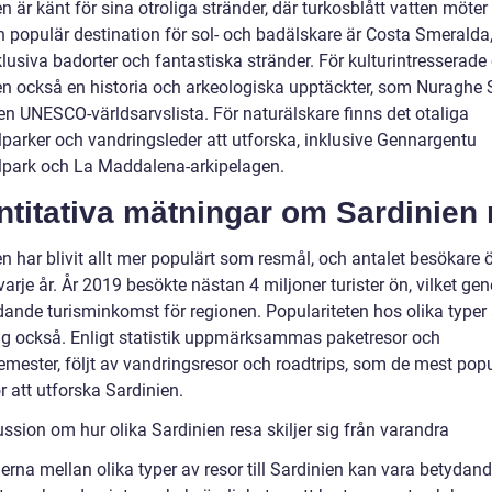
n är känt för sina otroliga stränder, där turkosblått vatten möter
n populär destination för sol- och badälskare är Costa Smeralda
lusiva badorter och fantastiska stränder. För kulturintresserade
en också en historia och arkeologiska upptäckter, som Nuraghe 
en UNESCO-världsarvslista. För naturälskare finns det otaliga
lparker och vandringsleder att utforska, inklusive Gennargentu
lpark och La Maddalena-arkipelagen.
titativa mätningar om Sardinien 
n har blivit allt mer populärt som resmål, och antalet besökare 
varje år. År 2019 besökte nästan 4 miljoner turister ön, vilket ge
dande turisminkomst för regionen. Populariteten hos olika typer 
 sig också. Enligt statistik uppmärksammas paketresor och
emester, följt av vandringsresor och roadtrips, som de mest pop
r att utforska Sardinien.
ssion om hur olika Sardinien resa skiljer sig från varandra
erna mellan olika typer av resor till Sardinien kan vara betydan