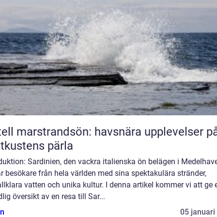
ell marstrandsön: havsnära upplevelser p
tkustens pärla
duktion: Sardinien, den vackra italienska ön belägen i Medelhave
r besökare från hela världen med sina spektakulära stränder,
allklara vatten och unika kultur. I denna artikel kommer vi att ge 
lig översikt av en resa till Sar...
n
05 januari