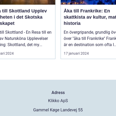
ill Skottland Upplev
Åka till Frankrike: En
heten i det Skotska
skattkista av kultur, ma
skapet
historia
till Skottland - En Resa till en
En övergripande, grundlig öv
 av Natursköna Upplevelser
över "åka till Frankrike" Frankrike
ing: Skottland, det my...
är en destination som ofta l..
uari 2024
17 januari 2024
Adress