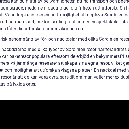
tresa kan du njuta av bekvämligheten att ha transport och boen
ganiserade, medan en roadtrip ger dig friheten att utforska ön i 
kt. Vandringsresor ger en unik möjlighet att uppleva Sardinien o
 ett närmare sätt, medan segling runt ön ger en spektakulär utsi
och låter dig utforska gömda vikar och öar.
orisk genomgång av för- och nackdelar med olika Sardinien reso
 nackdelarna med olika typer av Sardinien resor har förändrats ö
e var paketresor populära eftersom de erbjöd en bekymmersfri s
era väljer många resenärer att skapa sina egna resor, vilket ge
het och möjlighet att utforska avlägsna platser. En nackdel med 
 resor är att de kan vara dyra, särskilt om man väljer mer exklus
stas på lyxiga orter.