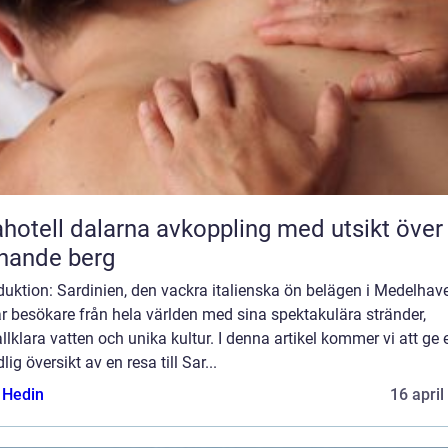
l dalarna avkoppling med utsikt över
nande berg
duktion: Sardinien, den vackra italienska ön belägen i Medelhave
r besökare från hela världen med sina spektakulära stränder,
allklara vatten och unika kultur. I denna artikel kommer vi att ge 
lig översikt av en resa till Sar...
s Hedin
16 april