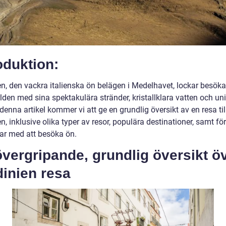
oduktion:
en, den vackra italienska ön belägen i Medelhavet, lockar besöka
lden med sina spektakulära stränder, kristallklara vatten och un
I denna artikel kommer vi att ge en grundlig översikt av en resa til
n, inklusive olika typer av resor, populära destinationer, samt fö
ar med att besöka ön.
vergripande, grundlig översikt ö
inien resa