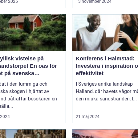
ober 2025
13 november 2024
yllisk vistelse på
Konferens i Halmstad:
storpet En oas för
Investera i inspiration 
et på svenska
effektivitet
sbygden
dat i den lummiga och
I Sveriges anrika landskap
eska skogen i hjärtat av
Halland, där havets vågor m
nd påträffar besökaren en
den mjuka sandstranden, l...
älla...
i 2024
21 maj 2024