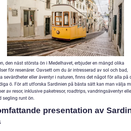
en, den näst största ön i Medelhavet, erbjuder en mängd olika
ser för resenärer. Oavsett om du är intresserad av sol och bad,
la sevärdheter eller äventyr i naturen, finns det något för alla på
iga ö. För att utforska Sardinien på bästa sätt kan man välja m
per av resor, inklusive paketresor, roadtrips, vandringsäventyr eller
 segling runt ön.
omfattande presentation av Sardi
a