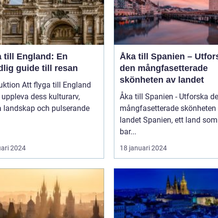
 till England: En
Åka till Spanien – Utfor
lig guide till resan
den mångfasetterade
skönheten av landet
uktion Att flyga till England
t uppleva dess kulturarv,
Åka till Spanien - Utforska d
a landskap och pulserande
mångfasetterade skönheten
landet Spanien, ett land som inte
bar...
uari 2024
18 januari 2024