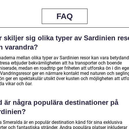
FAQ
 skiljer sig olika typer av Sardinien res
ån varandra?
lnaderna mellan olika typer av Sardinien resor kan vara betydand
tresa erbjuder bekvämligheten att ha transporter och boende
iserade, medan en roadtrip ger friheten att utforska ön i din eg
. Vandringsresor ger en närmare kontakt med naturen och seglin
ön ger en spektakulär utsikt över kusten och möjligheten att utf
a vikar och öar.
d är några populära destinationer på
rdinien?
a Smeralda är en populär destination känd för sina exklusiva
rter och fantastiska stränder. Andra populära platser inkluderar