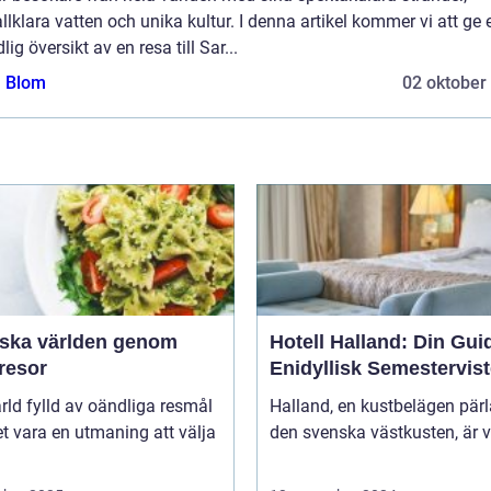
allklara vatten och unika kultur. I denna artikel kommer vi att ge 
lig översikt av en resa till Sar...
a Blom
02 oktober
rska världen genom
Hotell Halland: Din Guide
resor
Enidyllisk Semestervist
ärld fylld av oändliga resmål
Halland, en kustbelägen pär
t vara en utmaning att välja
den svenska västkusten, är v