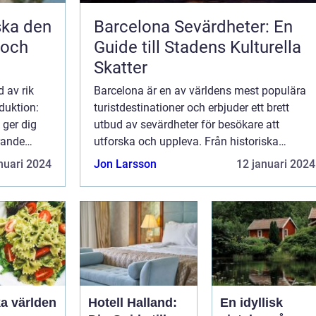
ska den
Barcelona Sevärdheter: En
 och
Guide till Stadens Kulturella
Skatter
 av rik
Barcelona är en av världens mest populära
duktion:
turistdestinationer och erbjuder ett brett
 ger dig
utbud av sevärdheter för besökare att
rande
utforska och uppleva. Från historiska
mångfald.
monument och konstnärliga mästerverk till
nuari 2024
Jon Larsson
12 januari 2024
vackra stränder och pulserande marknader
finns ...
ka världen
Hotell Halland:
En idyllisk