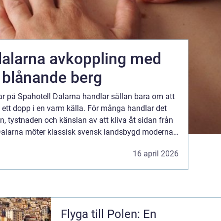
vkoppling med
r blånande berg
ar på Spahotell Dalarna handlar sällan bara om att
 ett dopp i en varm källa. För många handlar det
, tystnaden och känslan av att kliva åt sidan från
 Dalarna möter klassisk svensk landsbygd moderna
kombinationen skapar en miljö där både kropp...
16 april 2026
Flyga till Polen: En