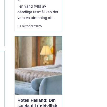
I en värld fylld av
oändliga resmål kan det
vara en utmaning att
välja rätt upplevelse.
01 oktober 2025
Många resenärer söker
mer än bara vackra vyer,
de vill skapa minnen och
fördjupa sina kunskaper
på resan...
Hotell Halland: Din
Guide till Enidyllisk