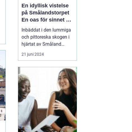
En idyllisk vistelse
på Smålandstorpet
En oas för sinnet på
svenska
Inbäddat i den lummiga
landsbygden
och pittoreska skogen i
hjärtat av Småland
påträffar besökaren en
21 juni 2024
pärla sällan skådad
Smålandstorpet. Från
det ögonblick däck rullar
över grusets knaster vid
grusvägens slut är stress
och stadens brus som
bortblåsta. Skogsgårde...