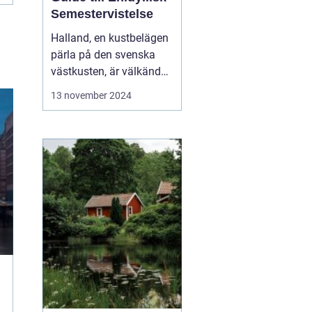
Semestervistelse
Halland, en kustbelägen
pärla på den svenska
västkusten, är välkänd
för sina praktfulla
13 november 2024
stränder, frodiga natur
och rika kulturarv. Från
stressfria
spaanläggningar till
familjevänliga seme...