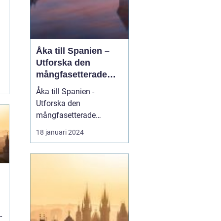
Åka till Spanien –
Utforska den
mångfasetterade
n
skönheten av landet
Åka till Spanien -
Utforska den
mångfasetterade
skönheten av landet
18 januari 2024
Spanien, ett land som
inte bara erbjuder sol
och värme, utan även en
rik kultur, fantastisk mat
och enastående natur.
Att åka till Spanien är en
upplevelse som lockar
-