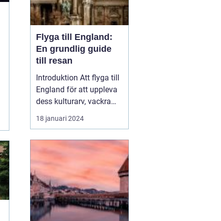
Flyga till England:
En grundlig guide
till resan
Introduktion Att flyga till
England för att uppleva
dess kulturarv, vackra
landskap och
18 januari 2024
pulserande städer är en
upplevelse som lockar
många resenärer. I
denna artikel kommer vi
att ge en översikt av de
olika sätten att flyga till
England samt diskute...