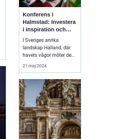
Konferens i
Halmstad: Investera
i inspiration och
effektivitet
I Sveriges anrika
landskap Halland, där
havets vågor möter den
mjuka sandstranden,
21 maj 2024
ligger Halmstad, en plats
som inte bara är en frist
för kropp och själ utan
även en känd
samlingspunkt för
företag o...