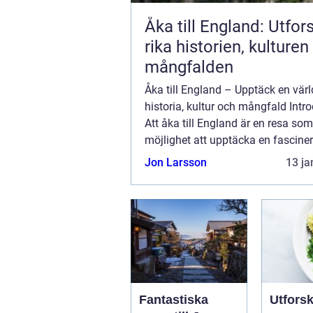
Åka till England: Utfor
rika historien, kulturen
mångfalden
Åka till England – Upptäck en värld
historia, kultur och mångfald Intro
Att åka till England är en resa som
möjlighet att upptäcka en fascine
blandning av historia, kultur och 
Jon Larsson
13 ja
Detta populära resmål erbjuder...
Fantastiska
Utfors