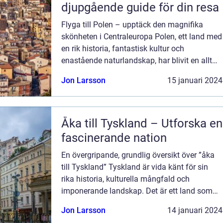
djupgående guide för din resa
Flyga till Polen – upptäck den magnifika
skönheten i Centraleuropa Polen, ett land med
en rik historia, fantastisk kultur och
enastående naturlandskap, har blivit en allt
mer populär destination för resenärer från
Jon Larsson
15 januari 2024
hela världen. Att flyga till P...
Åka till Tyskland – Utforska en
fascinerande nation
En övergripande, grundlig översikt över ”åka
till Tyskland” Tyskland är vida känt för sin
rika historia, kulturella mångfald och
imponerande landskap. Det är ett land som
lockar besökare från hela världen, och en resa
Jon Larsson
14 januari 2024
hit kan vara fylld m...