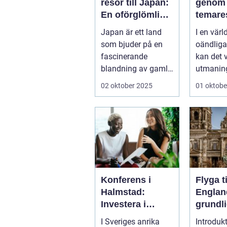
resor till Japan:
genom
En oförglömlig
temare
upplevelse
Japan är ett land
I en värl
som bjuder på en
oändliga
fascinerande
kan det 
blandning av gamla
utmaning
traditioner och
rät...
02 oktober 2025
01 oktobe
modern...
Konferens i
Flyga ti
Halmstad:
Englan
Investera i
grundl
inspiration och
till res
I Sveriges anrika
Introdukt