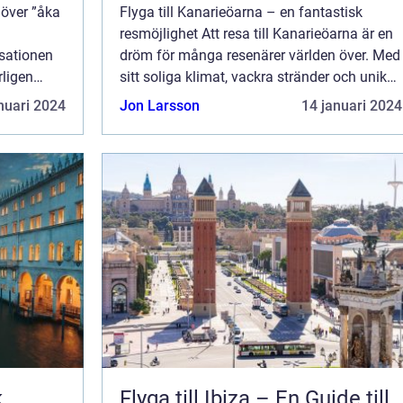
 över ”åka
Flyga till Kanarieöarna – en fantastisk
resmöjlighet Att resa till Kanarieöarna är en
isationen
dröm för många resenärer världen över. Med
rligen
sitt soliga klimat, vackra stränder och unika
storia,
landskap är detta en destination som
nuari 2024
Jon Larsson
14 januari 2024
erbjuder något för alla. I denna...
k
Flyga till Ibiza – En Guide till