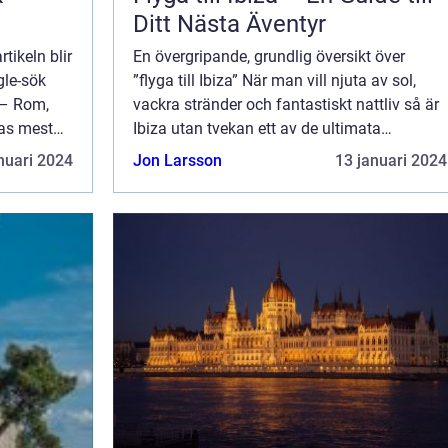
Ditt Nästa Äventyr
rtikeln blir
En övergripande, grundlig översikt över
gle-sök
”flyga till Ibiza” När man vill njuta av sol,
 – Rom,
vackra stränder och fantastiskt nattliv så är
pas mest
Ibiza utan tvekan ett av de ultimata
er en
resmålen att överväga. Att flyga till Ibiza ger
nuari 2024
Jon Larsson
13 januari 2024
dig möjligheten att u...