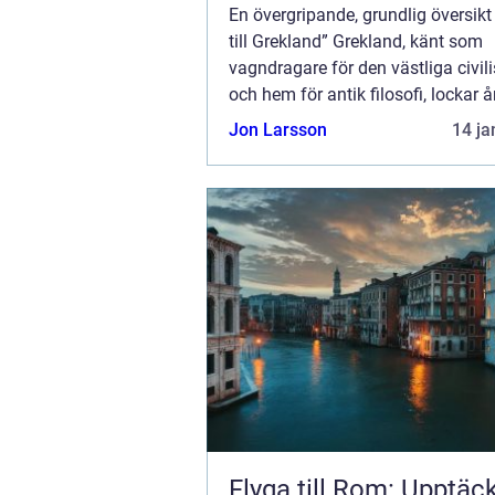
En övergripande, grundlig översikt
till Grekland” Grekland, känt som
vagndragare för den västliga civil
och hem för antik filosofi, lockar å
miljontals besökare med sin rika hi
Jon Larsson
14 ja
natursköna landskap och solig...
Flyga till Rom: Upptäc