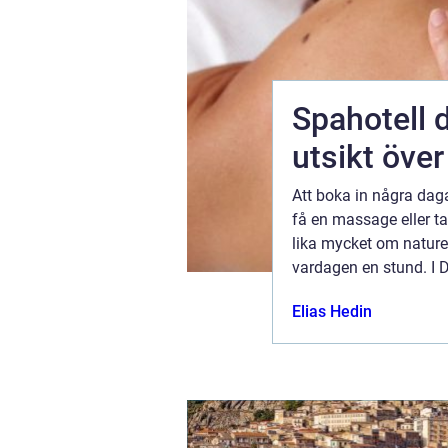
Spahotell dalarna a
utsikt öve
Att boka in några dag
entor och
få en massage eller ta
att ge sig
lika mycket om naturen
n en
vardagen en stund. I
tt fylla dig
spa-upplevelser, och 
Elias Hedin
ktober 2025