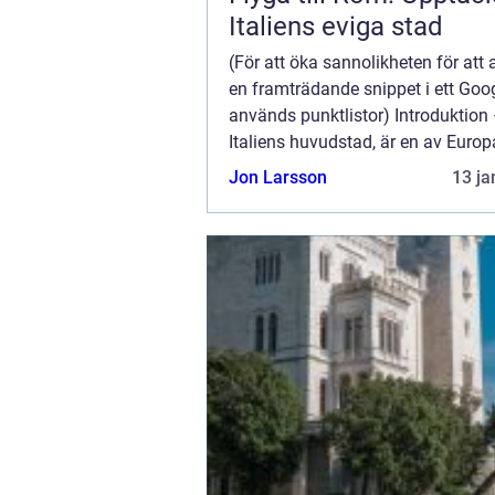
Italiens eviga stad
(För att öka sannolikheten för att a
en framträdande snippet i ett Goo
används punktlistor) Introduktion
Italiens huvudstad, är en av Euro
populära destinationer och erbjud
Jon Larsson
13 ja
mängd historiska och kulturella ...